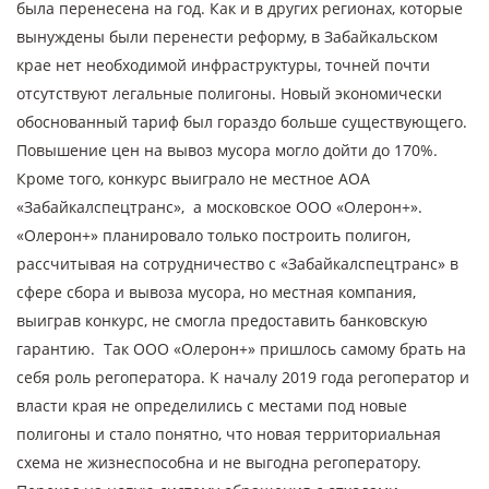
была перенесена на год. Как и в других регионах, которые
вынуждены были перенести реформу, в Забайкальском
крае нет необходимой инфраструктуры, точней почти
отсутствуют легальные полигоны. Новый экономически
обоснованный тариф был гораздо больше существующего.
Повышение цен на вывоз мусора могло дойти до 170%.
Кроме того, конкурс выиграло не местное АОА
«Забайкалспецтранс», а московское ООО «Олерон+».
«Олерон+» планировало только построить полигон,
рассчитывая на сотрудничество с «Забайкалспецтранс» в
сфере сбора и вывоза мусора, но местная компания,
выиграв конкурс, не смогла предоставить банковскую
гарантию. Так ООО «Олерон+» пришлось самому брать на
себя роль регоператора. К началу 2019 года регоператор и
власти края не определились с местами под новые
полигоны и стало понятно, что новая территориальная
схема не жизнеспособна и не выгодна регоператору.