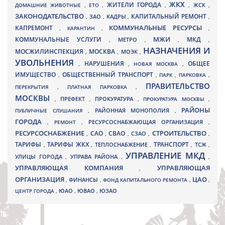
ЖКХ
ЖИТЕЛИ ГОРОДА
ДОМАШНИЕ ЖИВОТНЫЕ
,
ЕТО
,
,
,
ЖСК
,
ЗАКОНОДАТЕЛЬСТВО
КАПИТАЛЬНЫЙ РЕМОНТ
ЗАО
КАДРЫ
,
,
,
,
КАПРЕМОНТ
КОММУНАЛЬНЫЕ РЕСУРСЫ
,
КАРАНТИН
,
,
МЖИ
КОММУНАЛЬНЫЕ УСЛУГИ
МКД
МЕТРО
,
,
,
,
НАЗНАЧЕНИЯ И
МОСЖИЛИНСПЕКЦИЯ
МОСКВА
МОЭК
,
,
,
УВОЛЬНЕНИЯ
НАРУШЕНИЯ
ОБЩЕЕ
,
,
НОВАЯ МОСКВА
,
ИМУЩЕСТВО
ОБЩЕСТВЕННЫЙ ТРАНСПОРТ
,
,
ПАРК
,
ПАРКОВКА
,
ПРАВИТЕЛЬСТВО
ПЕРЕКРЫТИЯ
,
ПЛАТНАЯ ПАРКОВКА
,
МОСКВЫ
ПРЕФЕКТ
,
,
ПРОКУРАТУРА
,
ПРОКУРАТУРА МОСКВЫ
,
РАЙОНЫ
ПУБЛИЧНЫЕ СЛУШАНИЯ
,
РАЙОННАЯ МОНОПОЛИЯ
,
ГОРОДА
,
РЕМОНТ
,
РЕСУРСОСНАБЖАЮЩАЯ ОРГАНИЗАЦИЯ
,
РЕСУРСОСНАБЖЕНИЕ
СТРОИТЕЛЬСТВО
СВАО
САО
,
,
,
СЗАО
,
,
ТАРИФЫ
ТАРИФЫ ЖКХ
ТРАНСПОРТ
ТСЖ
,
,
ТЕПЛОСНАБЖЕНИЕ
,
,
,
УПРАВЛЕНИЕ МКД
УЛИЦЫ ГОРОДА
УПРАВА РАЙОНА
,
,
,
УПРАВЛЯЮЩАЯ КОМПАНИЯ
УПРАВЛЯЮЩАЯ
,
ОРГАНИЗАЦИЯ
ЦАО
,
ФИНАНСЫ
,
ФОНД КАПИТАЛЬНОГО РЕМОНТА
,
,
ЮВАО
ЦЕНТР ГОРОДА
,
ЮАО
,
,
ЮЗАО