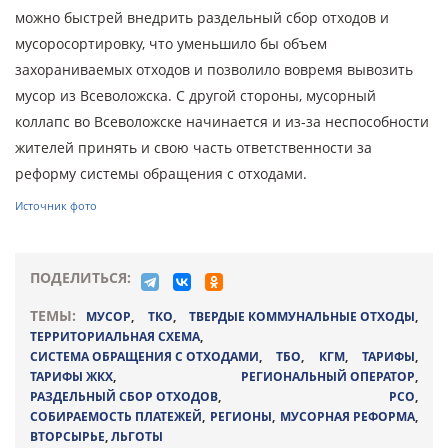
можно быстрей внедрить раздельный сбор отходов и
мусоросортировку, что уменьшило бы объем
захораниваемых отходов и позволило вовремя вывозить
мусор из Всеволожска. С другой стороны, мусорный
коллапс во Всеволожске начинается и из-за неспособности
жителей принять и свою часть ответственности за
реформу системы обращения с отходами.
Источник фото
ПОДЕЛИТЬСЯ:
ТЕМЫ:
МУСОР
,
ТКО
,
ТВЕРДЫЕ КОММУНАЛЬНЫЕ ОТХОДЫ
,
ТЕРРИТОРИАЛЬНАЯ СХЕМА
,
СИСТЕМА ОБРАЩЕНИЯ С ОТХОДАМИ
,
ТБО
,
КГМ
,
ТАРИФЫ
,
ТАРИФЫ ЖКХ
,
РЕГИОНАЛЬНЫЙ ОПЕРАТОР
,
РАЗДЕЛЬНЫЙ СБОР ОТХОДОВ
,
РСО
,
СОБИРАЕМОСТЬ ПЛАТЕЖЕЙ
,
РЕГИОНЫ
,
МУСОРНАЯ РЕФОРМА
,
ВТОРСЫРЬЕ
,
ЛЬГОТЫ