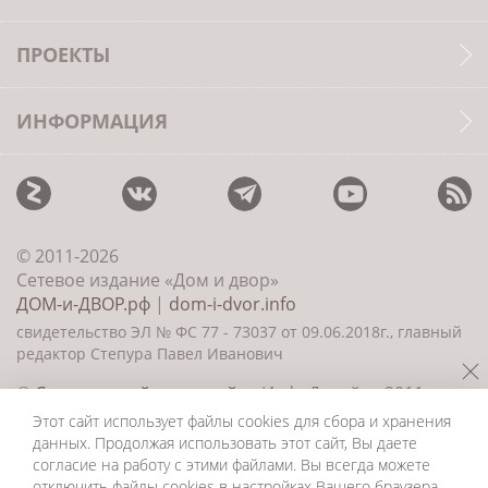
ПРОЕКТЫ
ИНФОРМАЦИЯ
© 2011-2026
Сетевое издание «Дом и двор»
ДОМ-и-ДВОР.рф
|
dom-i-dvor.info
свидетельство ЭЛ № ФС 77 - 73037 от 09.06.2018г., главный
редактор Степура Павел Иванович
©
Создание сайта и дизайн
«ИнфоДизайн» 2011—
2026
Этот сайт использует файлы cookies для сбора и хранения
данных. Продолжая использовать этот сайт, Вы даете
согласие на работу с этими файлами. Вы всегда можете
отключить файлы cookies в настройках Вашего браузера.