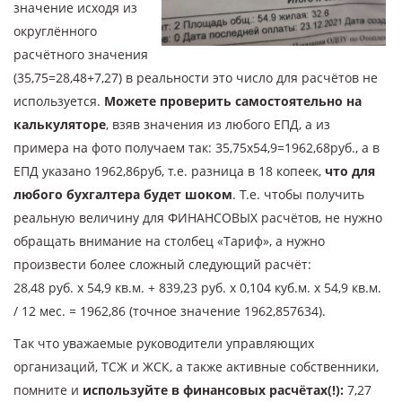
значение исходя из
округлённого
расчётного значения
(35,75=28,48+7,27) в реальности это число для расчётов не
используется.
Можете проверить самостоятельно на
калькуляторе
, взяв значения из любого ЕПД, а из
примера на фото получаем так: 35,75х54,9=1962,68руб., а в
ЕПД указано 1962,86руб, т.е. разница в 18 копеек,
что для
любого бухгалтера будет шоком
. Т.е. чтобы получить
реальную величину для ФИНАНСОВЫХ расчётов, не нужно
обращать внимание на столбец «Тариф», а нужно
произвести более сложный следующий расчёт:
28,48 руб. х 54,9 кв.м. + 839,23 руб. х 0,104 куб.м. х 54,9 кв.м.
/ 12 мес. = 1962,86 (точное значение 1962,857634).
Так что уважаемые руководители управляющих
организаций, ТСЖ и ЖСК, а также активные собственники,
помните и
используйте в финансовых расчётах(!):
7,27