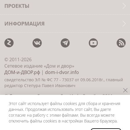
ПРОЕКТЫ
ИНФОРМАЦИЯ
© 2011-2026
Сетевое издание «Дом и двор»
ДОМ-и-ДВОР.рф
|
dom-i-dvor.info
свидетельство ЭЛ № ФС 77 - 73037 от 09.06.2018г., главный
редактор Степура Павел Иванович
©
Создание сайта и дизайн
«ИнфоДизайн» 2011—
2026
Этот сайт использует файлы cookies для сбора и хранения
данных. Продолжая использовать этот сайт, Вы даете
согласие на работу с этими файлами. Вы всегда можете
отключить файлы cookies в настройках Вашего браузера.