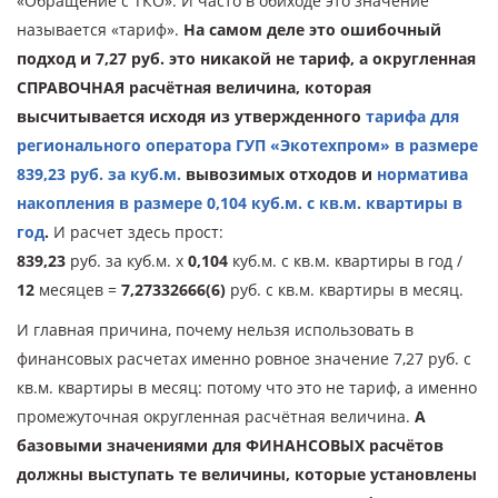
«Обращение с ТКО». И часто в обиходе это значение
называется «тариф».
На самом деле это ошибочный
подход и 7,27 руб. это никакой не тариф, а округленная
СПРАВОЧНАЯ расчётная величина, которая
высчитывается исходя из утвержденного
тарифа для
регионального оператора ГУП «Экотехпром» в размере
839,23 руб. за куб.м.
вывозимых отходов и
норматива
накопления в размере 0,104 куб.м. с кв.м. квартиры в
год
.
И расчет здесь прост:
839,23
руб. за куб.м. х
0,104
куб.м. с кв.м. квартиры в год /
12
месяцев =
7,27332666(6)
руб. с кв.м. квартиры в месяц.
И главная причина, почему нельзя использовать в
финансовых расчетах именно ровное значение 7,27 руб. с
кв.м. квартиры в месяц: потому что это не тариф, а именно
промежуточная округленная расчётная величина.
А
базовыми значениями для ФИНАНСОВЫХ расчётов
должны выступать те величины, которые установлены