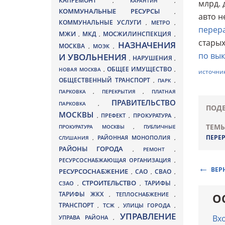
КАПРЕМОНТ
,
КАРАНТИН
,
млрд. 
КОММУНАЛЬНЫЕ РЕСУРСЫ
,
авто н
КОММУНАЛЬНЫЕ УСЛУГИ
МЕТРО
,
,
перер
МЖИ
МКД
МОСЖИЛИНСПЕКЦИЯ
,
,
,
старых
НАЗНАЧЕНИЯ
МОСКВА
МОЭК
,
,
по вык
И УВОЛЬНЕНИЯ
НАРУШЕНИЯ
,
,
ОБЩЕЕ ИМУЩЕСТВО
НОВАЯ МОСКВА
,
,
источни
ОБЩЕСТВЕННЫЙ ТРАНСПОРТ
,
ПАРК
,
ПАРКОВКА
,
ПЕРЕКРЫТИЯ
,
ПЛАТНАЯ
ПРАВИТЕЛЬСТВО
ПАРКОВКА
,
ПОДЕ
МОСКВЫ
ПРЕФЕКТ
,
,
ПРОКУРАТУРА
,
ТЕМЫ
ПРОКУРАТУРА МОСКВЫ
,
ПУБЛИЧНЫЕ
ПЕРЕ
СЛУШАНИЯ
,
РАЙОННАЯ МОНОПОЛИЯ
,
РАЙОНЫ ГОРОДА
,
РЕМОНТ
,
РЕСУРСОСНАБЖАЮЩАЯ ОРГАНИЗАЦИЯ
,
ВЕР
РЕСУРСОСНАБЖЕНИЕ
СВАО
САО
,
,
,
СТРОИТЕЛЬСТВО
ТАРИФЫ
СЗАО
,
,
,
ТАРИФЫ ЖКХ
,
ТЕПЛОСНАБЖЕНИЕ
,
О
ТРАНСПОРТ
ТСЖ
УЛИЦЫ ГОРОДА
,
,
,
УПРАВЛЕНИЕ
Вх
УПРАВА РАЙОНА
,