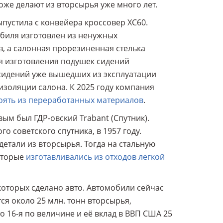
же делают из вторсырья уже много лет.
ыпустила с конвейера кроссовер XC60.
биля изготовлен из ненужных
в, а салонная прорезиненная стелька
ля изготовления подушек сидений
сидений уже вышедших из эксплуатации
золяции салона. К 2025 году компания
тоять из переработанных материалов
.
ым был ГДР-овский Trabant (Спутник).
о советского спутника, в 1957 году.
етали из вторсырья. Тогда на стальную
оторые
изготавливались из отходов легкой
 которых сделано авто. Автомобили сейчас
я около 25 млн. тонн вторсырья,
о 16-я по величине и её вклад в ВВП США 25