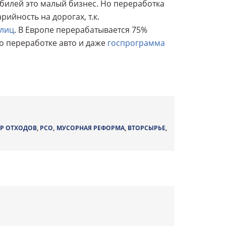
обилей это малый бизнес. Но переработка
ийность на дорогах, т.к.
улиц
. В Европе перерабатывается 75%
о переработке авто и даже
госпрограмма
Р ОТХОДОВ
,
РСО
,
МУСОРНАЯ РЕФОРМА
,
ВТОРСЫРЬЕ
,