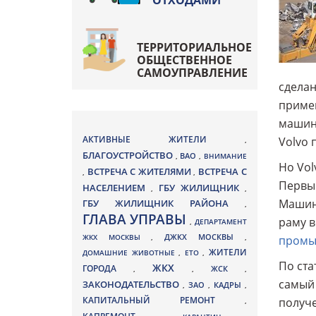
ОТХОДАМИ
ТЕРРИТОРИАЛЬНОЕ
ОБЩЕСТВЕННОЕ
САМОУПРАВЛЕНИЕ
сделан
примен
машин 
АКТИВНЫЕ ЖИТЕЛИ
Volvo 
,
БЛАГОУСТРОЙСТВО
ВАО
,
,
ВНИМАНИЕ
Но Vol
ВСТРЕЧА С ЖИТЕЛЯМИ
ВСТРЕЧА С
,
,
Первый
НАСЕЛЕНИЕМ
ГБУ ЖИЛИЩНИК
,
,
Машина
ГБУ ЖИЛИЩНИК РАЙОНА
,
ГЛАВА УПРАВЫ
раму в
,
ДЕПАРТАМЕНТ
ДЖКХ МОСКВЫ
ЖКХ МОСКВЫ
,
,
промы
ЖИТЕЛИ
ДОМАШНИЕ ЖИВОТНЫЕ
,
ЕТО
,
По ста
ЖКХ
ГОРОДА
,
,
ЖСК
,
самый 
ЗАКОНОДАТЕЛЬСТВО
ЗАО
КАДРЫ
,
,
,
КАПИТАЛЬНЫЙ РЕМОНТ
получе
,