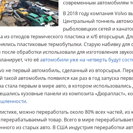
современным автомобилям то
В 2018 году компания Volvo в
Центральный тоннель автомо
рыболовецких сетей и канато
а из отходов термического пластика и х/б вторсырья. Д
ялись пластиковые термобутылки. Старую набивку для 
после обработки использовали для изготовления звукои
планирует, что её
автомобили уже на четверть будут сос
vo не первый автомобиль, сделанный из вторсырья. Перв
 такой автомобиль появился как раз в год запуска первог
 стала первым в мире авто, в котором использовались д
ешались кузовные панели из композита «Дюрапласт», к
шленности
.
тистике, можно переработать около 80% всех частей, из
перерабатываемый товар. Всего в мире перерабатываетс
нного из старых авто. В США индустрия переработки авт