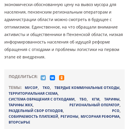
экономически-обоснованную цену на вывоз мусора для
населения, пензенским региональным операторам и
администрации области можно смотреть в будущее с
оптимизмом. Единственное, на что обращали внимание
активисты и общественники в Пензенской области, низкая
информированность населения об идущей реформе
обращения с отходами и проблемы логистики на первом
этапе её внедрения.
ПОДЕЛИТЬСЯ:
ТЕМЫ:
МУСОР
,
ТКО
,
ТВЕРДЫЕ КОММУНАЛЬНЫЕ ОТХОДЫ
,
ТЕРРИТОРИАЛЬНАЯ СХЕМА
,
СИСТЕМА ОБРАЩЕНИЯ С ОТХОДАМИ
,
ТБО
,
КГМ
,
ТАРИФЫ
,
ТАРИФЫ ЖКХ
,
РЕГИОНАЛЬНЫЙ ОПЕРАТОР
,
РАЗДЕЛЬНЫЙ СБОР ОТХОДОВ
,
РСО
,
СОБИРАЕМОСТЬ ПЛАТЕЖЕЙ
,
РЕГИОНЫ
,
МУСОРНАЯ РЕФОРМА
,
ВТОРСЫРЬЕ