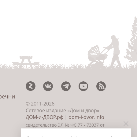
еречни
© 2011-2026
Сетевое издание «Дом и двор»
ДОМ-и-ДВОР.рф
|
dom-i-dvor.info
свидетельство ЭЛ № ФС 77 - 73037 от
09.06.2018г., главный редактор