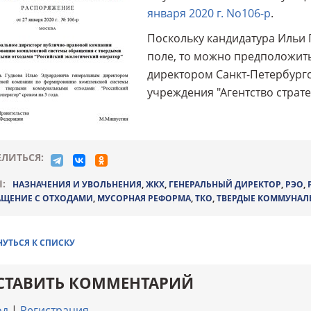
января 2020 г. No106-р
.
Поскольку кандидатура Ильи 
поле, то можно предположить
директором Санкт-Петербург
учреждения "Агентство страте
ЛИТЬСЯ:
:
НАЗНАЧЕНИЯ И УВОЛЬНЕНИЯ
,
ЖКХ
,
ГЕНЕРАЛЬНЫЙ ДИРЕКТОР
,
РЭО
,
АЩЕНИЕ С ОТХОДАМИ
,
МУСОРНАЯ РЕФОРМА
,
ТКО
,
ТВЕРДЫЕ КОММУНАЛ
НУТЬСЯ К СПИСКУ
СТАВИТЬ КОММЕНТАРИЙ
од
|
Регистрация