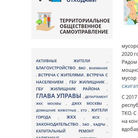
ОТХОДАМИ
ТЕРРИТОРИАЛЬНОЕ
ОБЩЕСТВЕННОЕ
САМОУПРАВЛЕНИЕ
мусор
2020 г
АКТИВНЫЕ ЖИТЕЛИ
Рядом 
,
БЛАГОУСТРОЙСТВО
ВАО
,
,
ВНИМАНИЕ
мощнос
ВСТРЕЧА С ЖИТЕЛЯМИ
ВСТРЕЧА С
,
,
мусор 
НАСЕЛЕНИЕМ
ГБУ ЖИЛИЩНИК
,
,
сжигат
ГБУ ЖИЛИЩНИК РАЙОНА
,
ГЛАВА УПРАВЫ
С 2017
,
ДЕПАРТАМЕНТ
ДЖКХ МОСКВЫ
ЖКХ МОСКВЫ
,
,
респуб
ЖИТЕЛИ
ДОМАШНИЕ ЖИВОТНЫЕ
,
ЕТО
,
ТКО. С
ЖКХ
ГОРОДА
,
,
ЖСК
,
на кон
ЗАКОНОДАТЕЛЬСТВО
ЗАО
КАДРЫ
,
,
,
вдобав
КАПИТАЛЬНЫЙ РЕМОНТ
,