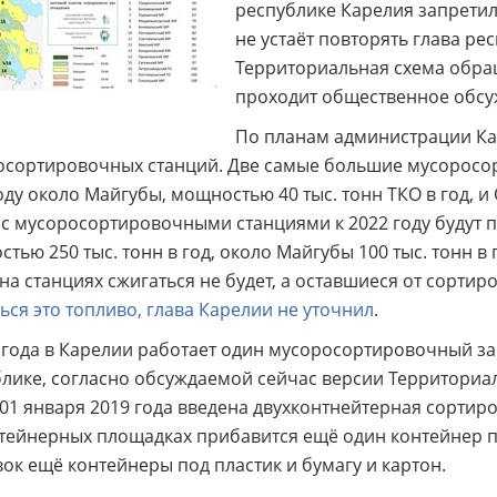
республике Карелия запретил
не устаёт повторять глава ре
Территориальная схема обра
проходит общественное обсуж
По планам администрации Ка
осортировочных станций. Две самые большие мусоросор
оду около Майгубы, мощностью 40 тыс. тонн ТКО в год, и 
с мусоросортировочными станциями к 2022 году будут п
тью 250 тыс. тонн в год, около Майгубы 100 тыс. тонн в
на станциях сжигаться не будет, а оставшиеся от сортир
ься это топливо, глава Карелии не уточнил
.
 года в Карелии работает один мусоросортировочный зав
лике, согласно обсуждаемой сейчас версии Территориал
 01 января 2019 года введена двухконтнейтерная сортир
тейнерных площадках прибавится ещё один контейнер по
ок ещё контейнеры под пластик и бумагу и картон.