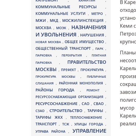
КАПРЕМОНТ
,
КАРАНТИН
,
В Каре
КОММУНАЛЬНЫЕ РЕСУРСЫ
,
отходо
КОММУНАЛЬНЫЕ УСЛУГИ
МЕТРО
,
,
устано
МЖИ
МКД
МОСЖИЛИНСПЕКЦИЯ
,
,
,
Кеми с
НАЗНАЧЕНИЯ
МОСКВА
МОЭК
,
,
Петроз
И УВОЛЬНЕНИЯ
НАРУШЕНИЯ
,
,
крупно
ОБЩЕЕ ИМУЩЕСТВО
НОВАЯ МОСКВА
,
,
ОБЩЕСТВЕННЫЙ ТРАНСПОРТ
,
ПАРК
,
Планы 
ПАРКОВКА
,
ПЕРЕКРЫТИЯ
,
ПЛАТНАЯ
несоот
ПРАВИТЕЛЬСТВО
ПАРКОВКА
,
Карели
МОСКВЫ
ПРЕФЕКТ
,
,
ПРОКУРАТУРА
,
произв
ПРОКУРАТУРА МОСКВЫ
,
ПУБЛИЧНЫЕ
сокращ
СЛУШАНИЯ
,
РАЙОННАЯ МОНОПОЛИЯ
,
РАЙОНЫ ГОРОДА
,
РЕМОНТ
,
завози
РЕСУРСОСНАБЖАЮЩАЯ ОРГАНИЗАЦИЯ
,
полиго
РЕСУРСОСНАБЖЕНИЕ
СВАО
САО
,
,
,
мусор 
СТРОИТЕЛЬСТВО
ТАРИФЫ
СЗАО
,
,
,
Карели
ТАРИФЫ ЖКХ
,
ТЕПЛОСНАБЖЕНИЕ
,
реали
ТРАНСПОРТ
ТСЖ
УЛИЦЫ ГОРОДА
,
,
,
УПРАВЛЕНИЕ
УПРАВА РАЙОНА
,