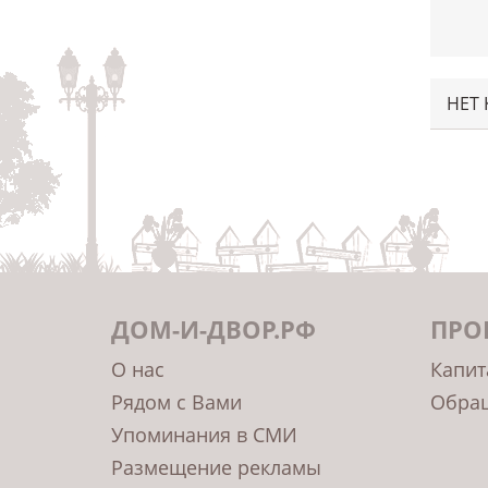
НЕТ
ДОМ-И-ДВОР.РФ
ПРО
О нас
Капит
Рядом с Вами
Обращ
Упоминания в СМИ
Размещение рекламы