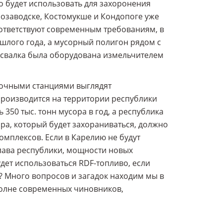
о будет использовать для захоронения
трозаводске, Костомукше и Кондопоге уже
оответствуют современным требованиям, в
ошлого года, а мусорный полигон рядом с
го свалка была оборудована измельчителем
вочными станциями выглядят
роизводится на территории республики
 350 тыс. тонн мусора в год, а республика
сора, который будет захораниваться, должно
мплексов. Если в Карелию не будут
глава республики, мощности новых
удет использоваться RDF-топливо, если
т? Много вопросов и загадок находим мы в
вполне современных чиновников,