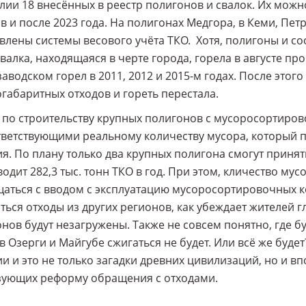
лии 18 внесённых в реестр полигонов и свалок. Их можн
в и после 2023 года. На полигонах Медгора, в Кеми, Пе
влены системы весового учёта ТКО. Хотя, полигоны и с
валка, находящаяся в черте города, горела в августе пр
аводском горел в 2011, 2012 и 2015-м годах. После это
габаритных отходов и гореть перестала.
по строительству крупных полигонов с мусоросортиро
ветствующими реальному количеству мусора, который п
я. По плану только два крупных полигона смогут принять
одит 282,3 тыс. тонн ТКО в год. При этом, кличество му
аться с вводом с эксплуатацию мусоросортировочных ко
ться отходы из других регионов, как убеждает жителей 
нов будут незагружены. Также не совсем понятно, где б
в Озерги и Майгубе сжигаться не будет. Или всё же буде
и и это не только загадки древних цивилизаций, но и 
зующих реформу обращения с отходами.