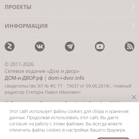
ПРОЕКТЫ
ИНФОРМАЦИЯ
© 2011-2026
Сетевое издание «Дом и двор»
ДОМ-и-ДВОР.рф
|
dom-i-dvor.info
свидетельство ЭЛ № ФС 77 - 73037 от 09.06.2018г., главный
редактор Степура Павел Иванович
©
Создание сайта и дизайн
«ИнфоДизайн» 2011—
2026
Этот сайт использует файлы cookies для сбора и хранения
данных. Продолжая использовать этот сайт, Вы даете
согласие на работу с этими файлами. Вы всегда можете
отключить файлы cookies в настройках Вашего браузера.