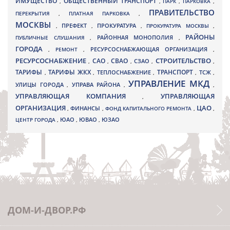
ИМУЩЕСТВО
ОБЩЕСТВЕННЫЙ ТРАНСПОРТ
,
,
ПАРК
,
ПАРКОВКА
,
ПРАВИТЕЛЬСТВО
ПЕРЕКРЫТИЯ
,
ПЛАТНАЯ ПАРКОВКА
,
МОСКВЫ
ПРЕФЕКТ
,
,
ПРОКУРАТУРА
,
ПРОКУРАТУРА МОСКВЫ
,
РАЙОНЫ
ПУБЛИЧНЫЕ СЛУШАНИЯ
,
РАЙОННАЯ МОНОПОЛИЯ
,
ГОРОДА
,
РЕМОНТ
,
РЕСУРСОСНАБЖАЮЩАЯ ОРГАНИЗАЦИЯ
,
РЕСУРСОСНАБЖЕНИЕ
СТРОИТЕЛЬСТВО
СВАО
САО
,
,
,
СЗАО
,
,
ТАРИФЫ
ТАРИФЫ ЖКХ
ТРАНСПОРТ
ТСЖ
,
,
ТЕПЛОСНАБЖЕНИЕ
,
,
,
УПРАВЛЕНИЕ МКД
УЛИЦЫ ГОРОДА
УПРАВА РАЙОНА
,
,
,
УПРАВЛЯЮЩАЯ КОМПАНИЯ
УПРАВЛЯЮЩАЯ
,
ОРГАНИЗАЦИЯ
ЦАО
,
ФИНАНСЫ
,
ФОНД КАПИТАЛЬНОГО РЕМОНТА
,
,
ЮВАО
ЦЕНТР ГОРОДА
,
ЮАО
,
,
ЮЗАО
ДОМ-И-ДВОР.РФ