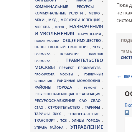
КАПРЕМОНТ
,
КАРАНТИН
,
Пока д
КОММУНАЛЬНЫЕ РЕСУРСЫ
,
нет ка
КОММУНАЛЬНЫЕ УСЛУГИ
МЕТРО
,
,
МЖИ
систем
МКД
МОСЖИЛИНСПЕКЦИЯ
,
,
,
НАЗНАЧЕНИЯ
МОСКВА
МОЭК
,
,
И УВОЛЬНЕНИЯ
НАРУШЕНИЯ
,
,
ПОДЕ
ОБЩЕЕ ИМУЩЕСТВО
НОВАЯ МОСКВА
,
,
ОБЩЕСТВЕННЫЙ ТРАНСПОРТ
,
ПАРК
,
ТЕМЫ
ПАРКОВКА
,
ПЕРЕКРЫТИЯ
,
ПЛАТНАЯ
СИСТ
ПРАВИТЕЛЬСТВО
ПАРКОВКА
,
МОСКВЫ
ПРЕФЕКТ
,
,
ПРОКУРАТУРА
,
ПРОКУРАТУРА МОСКВЫ
,
ПУБЛИЧНЫЕ
ВЕР
СЛУШАНИЯ
,
РАЙОННАЯ МОНОПОЛИЯ
,
РАЙОНЫ ГОРОДА
,
РЕМОНТ
,
О
РЕСУРСОСНАБЖАЮЩАЯ ОРГАНИЗАЦИЯ
,
РЕСУРСОСНАБЖЕНИЕ
СВАО
САО
,
,
,
Вх
СТРОИТЕЛЬСТВО
ТАРИФЫ
СЗАО
,
,
,
ТАРИФЫ ЖКХ
,
ТЕПЛОСНАБЖЕНИЕ
,
ТРАНСПОРТ
ТСЖ
УЛИЦЫ ГОРОДА
,
,
,
УПРАВЛЕНИЕ
УПРАВА РАЙОНА
,