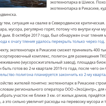
экотехнопарка в Шиесе. Похо
экотехнопарка в Рикасихе, ку
двинска.
у тем, ситуация на свалке в Северодвинске критическая. 
тара, мусора, регулярно горят, потому что внутри кучи м
й дым. В октябре 2017 года, был обнаружен очаг тления 
ода к очагу тления удалось перекрыть только через год
.
екту, экотехнопарк в Рикасихе сможет принимать 400 тыс.
сортировочный комплекс, полигон для размещения ТКО
еживанию (мусоросжигательный завод), площадка биок
 быть готов во 2-м квартале 2019-го года, после чего он
ельство полигона планируется закончить ко 2-му кварта
ойство жителей понятно: экотехнопарк в Рикасихе строит
 словам регионального оператора ООО «ЭкоЦентр», для 
ыбрать участок не ближе 3 км. от жилых домов, придётся
, а это сильно увеличит расходы на перевозку мусора и 