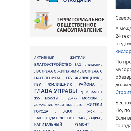
ОТХОДАМИ
Северо
ТЕРРИТОРИАЛЬНОЕ
ОБЩЕСТВЕННОЕ
А межд
САМОУПРАВЛЕНИЕ
24 гек
в едки
кислор
АКТИВНЫЕ ЖИТЕЛИ
,
По про
БЛАГОУСТРОЙСТВО
ВАО
,
,
ВНИМАНИЕ
мусоро
ВСТРЕЧА С ЖИТЕЛЯМИ
ВСТРЕЧА С
,
,
обезвр
НАСЕЛЕНИЕМ
ГБУ ЖИЛИЩНИК
,
,
должен
ГБУ ЖИЛИЩНИК РАЙОНА
,
ГЛАВА УПРАВЫ
Строит
,
ДЕПАРТАМЕНТ
ДЖКХ МОСКВЫ
ЖКХ МОСКВЫ
,
,
Беспок
ЖИТЕЛИ
ДОМАШНИЕ ЖИВОТНЫЕ
,
ЕТО
,
Но, по
ЖКХ
ГОРОДА
,
,
ЖСК
,
Если в
ЗАКОНОДАТЕЛЬСТВО
ЗАО
КАДРЫ
,
,
,
КАПИТАЛЬНЫЙ РЕМОНТ
города
,