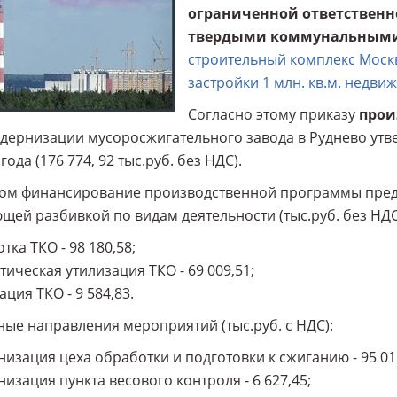
ограниченной ответственн
твердыми коммунальными 
строительный комплекс Моск
застройки 1 млн. кв.м. недви
Согласно этому приказу
прои
дернизации мусоросжигательного завода в Руднево утве
года (176 774, 92 тыс.руб. без НДС).
ом финансирование производственной программы предп
щей разбивкой по видам деятельности (тыс.руб. без НДС
тка ТКО - 98 180,58;
тическая утилизация ТКО - 69 009,51;
ация ТКО - 9 584,83.
ые направления мероприятий (тыс.руб. с НДС):
изация цеха обработки и подготовки к сжиганию - 95 01
изация пункта весового контроля - 6 627,45;