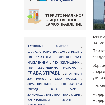
ОТХОДАМИ
ТЕРРИТОРИАЛЬНОЕ
ОБЩЕСТВЕННОЕ
САМОУПРАВЛЕНИЕ
для мо
на три 
АКТИВНЫЕ ЖИТЕЛИ
,
При эт
БЛАГОУСТРОЙСТВО
ВАО
,
,
ВНИМАНИЕ
следую
ВСТРЕЧА С ЖИТЕЛЯМИ
ВСТРЕЧА С
,
,
НАСЕЛЕНИЕМ
ГБУ ЖИЛИЩНИК
,
,
обрабо
ГБУ ЖИЛИЩНИК РАЙОНА
,
энерге
ГЛАВА УПРАВЫ
,
ДЕПАРТАМЕНТ
утилиз
ДЖКХ МОСКВЫ
ЖКХ МОСКВЫ
,
,
ЖИТЕЛИ
ДОМАШНИЕ ЖИВОТНЫЕ
,
ЕТО
,
Основн
ЖКХ
ГОРОДА
,
,
ЖСК
,
модерн
ЗАКОНОДАТЕЛЬСТВО
ЗАО
КАДРЫ
,
,
,
КАПИТАЛЬНЫЙ РЕМОНТ
модерн
,