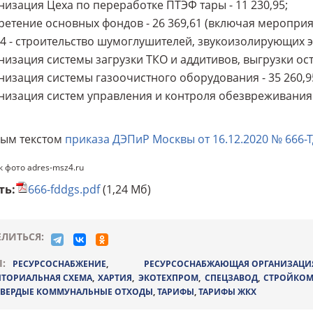
изация Цеха по переработке ПТЭФ тары - 11 230,95;
етение основных фондов - 26 369,61 (включая меропри
 - строительство шумоглушителей, звукоизолирующих э
изация системы загрузки ТКО и аддитивов, выгрузки оста
изация системы газоочистного оборудования - 35 260,9
изация систем управления и контроля обезвреживания о
ным текстом
приказа ДЭПиР Москвы от 16.12.2020 № 666-
 фото adres-msz4.ru
ть:
666-fddgs.pdf
(1,24 Мб)
ЛИТЬСЯ:
:
РЕСУРСОСНАБЖЕНИЕ
,
РЕСУРСОСНАБЖАЮЩАЯ ОРГАНИЗАЦИ
ИТОРИАЛЬНАЯ СХЕМА
,
ХАРТИЯ
,
ЭКОТЕХПРОМ
,
СПЕЦЗАВОД
,
СТРОЙКОМ
ТВЕРДЫЕ КОММУНАЛЬНЫЕ ОТХОДЫ
,
ТАРИФЫ
,
ТАРИФЫ ЖКХ