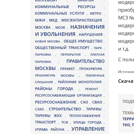
КАПРЕМОНТ
,
КАРАНТИН
,
модерн
КОММУНАЛЬНЫЕ РЕСУРСЫ
,
приобр
КОММУНАЛЬНЫЕ УСЛУГИ
МЕТРО
,
,
МСЗ №4
МЖИ
МКД
МОСЖИЛИНСПЕКЦИЯ
,
,
,
модерн
НАЗНАЧЕНИЯ
МОСКВА
МОЭК
,
,
модерн
И УВОЛЬНЕНИЯ
НАРУШЕНИЯ
,
,
модерн
ОБЩЕЕ ИМУЩЕСТВО
НОВАЯ МОСКВА
,
,
ОБЩЕСТВЕННЫЙ ТРАНСПОРТ
и т.д.
,
ПАРК
,
ПАРКОВКА
,
ПЕРЕКРЫТИЯ
,
ПЛАТНАЯ
С пол
ПРАВИТЕЛЬСТВО
ПАРКОВКА
,
МОСКВЫ
ПРЕФЕКТ
,
,
ПРОКУРАТУРА
,
Источник
ПРОКУРАТУРА МОСКВЫ
,
ПУБЛИЧНЫЕ
Скача
СЛУШАНИЯ
,
РАЙОННАЯ МОНОПОЛИЯ
,
РАЙОНЫ ГОРОДА
,
РЕМОНТ
,
РЕСУРСОСНАБЖАЮЩАЯ ОРГАНИЗАЦИЯ
,
ПОДЕ
РЕСУРСОСНАБЖЕНИЕ
СВАО
САО
,
,
,
СТРОИТЕЛЬСТВО
ТАРИФЫ
СЗАО
,
,
,
ТЕМЫ
ТАРИФЫ ЖКХ
,
ТЕПЛОСНАБЖЕНИЕ
,
ТЕРР
ТРАНСПОРТ
ТСЖ
УЛИЦЫ ГОРОДА
,
,
,
ТКО
,
УПРАВЛЕНИЕ
УПРАВА РАЙОНА
,