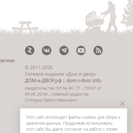
еречни
© 2011-2026
Сетевое издание «Дом и двор»
ДОМ-и-ДВОР.рф
|
dom-i-dvor.info
свидетельство ЭЛ № ФС 77 - 73037 от
09.06.2018г., главный редактор
Степура Павел Иванович
©
Создание сайта и дизайн
«ИнфоДизайн» 2011—2026
Этот сайт использует файлы cookies для сбора и
хранения данных. Продолжая использовать
этот сайт, Вы даете согласие на работу с этими