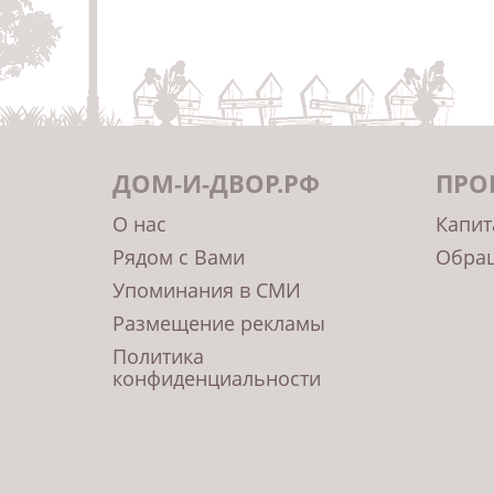
ДОМ-И-ДВОР.РФ
ПРО
О нас
Капит
Рядом с Вами
Обращ
Упоминания в СМИ
Размещение рекламы
Политика
конфиденциальности