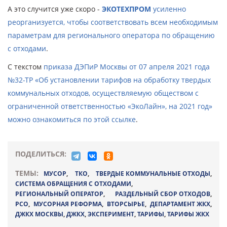
А это случится уже скоро -
ЭКОТЕХПРОМ
усиленно
реорганизуется, чтобы соответствовать всем необходимым
параметрам для регионального оператора по обращению
с отходами
.
С текстом
приказа ДЭПиР Москвы от 07 апреля 2021 года
№32-ТР «Об установлении тарифов на обработку твердых
коммунальных отходов, осуществляемую обществом с
ограниченной ответственностью «ЭкоЛайн», на 2021 год»
можно ознакомиться по этой ссылке
.
ПОДЕЛИТЬСЯ:
ТЕМЫ:
МУСОР
,
ТКО
,
ТВЕРДЫЕ КОММУНАЛЬНЫЕ ОТХОДЫ
,
СИСТЕМА ОБРАЩЕНИЯ С ОТХОДАМИ
,
РЕГИОНАЛЬНЫЙ ОПЕРАТОР
,
РАЗДЕЛЬНЫЙ СБОР ОТХОДОВ
,
РСО
,
МУСОРНАЯ РЕФОРМА
,
ВТОРСЫРЬЕ
,
ДЕПАРТАМЕНТ ЖКХ
,
ДЖКХ МОСКВЫ
,
ДЖКХ
,
ЭКСПЕРИМЕНТ
,
ТАРИФЫ
,
ТАРИФЫ ЖКХ