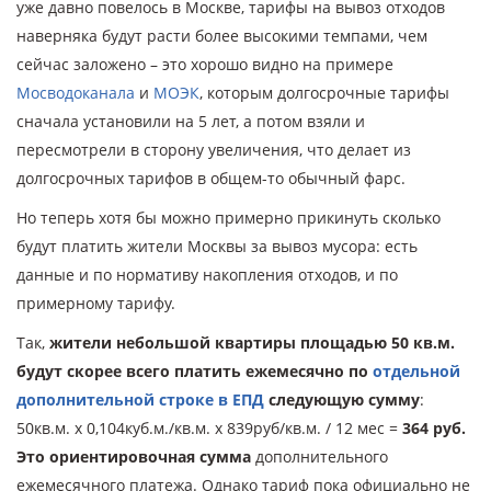
уже давно повелось в Москве, тарифы на вывоз отходов
наверняка будут расти более высокими темпами, чем
сейчас заложено – это хорошо видно на примере
Мосводоканала
и
МОЭК
, которым долгосрочные тарифы
сначала установили на 5 лет, а потом взяли и
пересмотрели в сторону увеличения, что делает из
долгосрочных тарифов в общем-то обычный фарс.
Но теперь хотя бы можно примерно прикинуть сколько
будут платить жители Москвы за вывоз мусора: есть
данные и по нормативу накопления отходов, и по
примерному тарифу.
Так,
жители небольшой квартиры площадью 50 кв.м.
будут скорее всего платить ежемесячно по
отдельной
дополнительной строке в ЕПД
следующую сумму
:
50кв.м. х 0,104куб.м./кв.м. х 839руб/кв.м. / 12 мес =
364 руб.
Это ориентировочная сумма
дополнительного
ежемесячного платежа. Однако тариф пока официально не