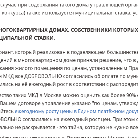
 случае при содержании такого дома управляющей орг
 конкурса) также используется муниципальная ставка, у
МНОГОКВАРТИРНЫХ ДОМАХ, СОБСТВЕННИКИ КОТОРЫ
ЦИПАЛЬНОЙ СТАВКИ.
риант, который реализован в подавляющем большинств
ний в многоквартирном доме приняли решение, что в д
ания жилого помещения по ценам, установленным Прав
ом МКД все ДОБРОВОЛЬНО согласились об оплате по мун
ились на её ежегодный рост в соответствии с распоряд
ство таких МКД в Москве можно оценить как более 90% 
 Вашем договоре управления указано "по ценам, утверж
яйтесь
ежегодному росту цены в Едином платёжном доку
ОЛЬНО согласились на ежегодный рост цен. При этом с
льно не раскрывается - это тайна, которую не нужно все