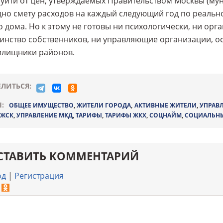
уйти от цен, утверждаемых Правительством Москвы (м
но смету расходов на каждый следующий год по реальн
 дома. Но к этому не готовы ни психологически, ни орг
инство собственников, ни управляющие организации, 
илищники районов.
ЛИТЬСЯ:
:
ОБЩЕЕ ИМУЩЕСТВО
,
ЖИТЕЛИ ГОРОДА
,
АКТИВНЫЕ ЖИТЕЛИ
,
УПРАВ
ЖСК
,
УПРАВЛЕНИЕ МКД
,
ТАРИФЫ
,
ТАРИФЫ ЖКХ
,
СОЦНАЙМ
,
СОЦИАЛЬН
СТАВИТЬ КОММЕНТАРИЙ
од
|
Регистрация