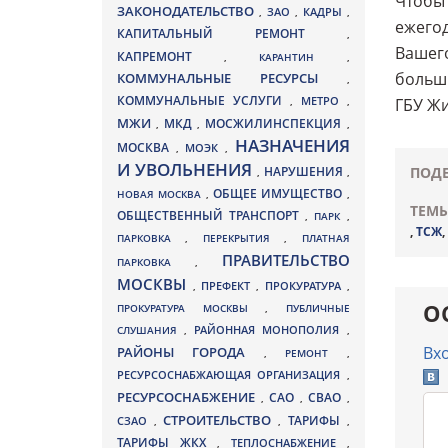
Чтобы 
ЗАКОНОДАТЕЛЬСТВО
ЗАО
КАДРЫ
,
,
,
ежегод
КАПИТАЛЬНЫЙ РЕМОНТ
,
Вашего
КАПРЕМОНТ
,
КАРАНТИН
,
больш
КОММУНАЛЬНЫЕ РЕСУРСЫ
,
КОММУНАЛЬНЫЕ УСЛУГИ
МЕТРО
,
,
ГБУ Ж
МЖИ
МКД
МОСЖИЛИНСПЕКЦИЯ
,
,
,
НАЗНАЧЕНИЯ
МОСКВА
МОЭК
,
,
И УВОЛЬНЕНИЯ
НАРУШЕНИЯ
ПОДЕ
,
,
ОБЩЕЕ ИМУЩЕСТВО
НОВАЯ МОСКВА
,
,
ТЕМЫ
ОБЩЕСТВЕННЫЙ ТРАНСПОРТ
,
ПАРК
,
,
ТСЖ
,
ПАРКОВКА
,
ПЕРЕКРЫТИЯ
,
ПЛАТНАЯ
ПРАВИТЕЛЬСТВО
ПАРКОВКА
,
МОСКВЫ
ПРЕФЕКТ
,
,
ПРОКУРАТУРА
,
О
ПРОКУРАТУРА МОСКВЫ
,
ПУБЛИЧНЫЕ
СЛУШАНИЯ
,
РАЙОННАЯ МОНОПОЛИЯ
,
Вх
РАЙОНЫ ГОРОДА
,
РЕМОНТ
,
РЕСУРСОСНАБЖАЮЩАЯ ОРГАНИЗАЦИЯ
,
РЕСУРСОСНАБЖЕНИЕ
СВАО
САО
,
,
,
СТРОИТЕЛЬСТВО
ТАРИФЫ
СЗАО
,
,
,
ТАРИФЫ ЖКХ
,
ТЕПЛОСНАБЖЕНИЕ
,