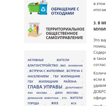
в этом
ОБРАЩЕНИЕ С
итогам
ОТХОДАМИ
3. В 
ТЕРРИТОРИАЛЬНОЕ
МУНИ
ОБЩЕСТВЕННОЕ
САМОУПРАВЛЕНИЕ
Это ва
помеще
Содерж
в так
АКТИВНЫЕ ЖИТЕЛИ
,
соглас
БЛАГОУСТРОЙСТВО
ВАО
,
,
ВНИМАНИЕ
ВСТРЕЧА С ЖИТЕЛЯМИ
ВСТРЕЧА С
,
,
Количе
НАСЕЛЕНИЕМ
ГБУ ЖИЛИЩНИК
,
,
если в
ГБУ ЖИЛИЩНИК РАЙОНА
,
удивл
ГЛАВА УПРАВЫ
,
ДЕПАРТАМЕНТ
ДОБРОВ
ДЖКХ МОСКВЫ
ЖКХ МОСКВЫ
,
,
официа
ЖИТЕЛИ
ДОМАШНИЕ ЖИВОТНЫЕ
,
ЕТО
,
ЖКХ
ГОРОДА
,
,
ЖСК
,