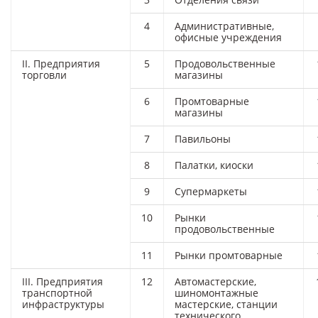
4
Административные,
офисные учреждения
II. Предприятия
5
Продовольственные
торговли
магазины
6
Промтоварные
магазины
7
Павильоны
8
Палатки, киоски
9
Супермаркеты
10
Рынки
продовольственные
11
Рынки промтоварные
III. Предприятия
12
Автомастерские,
транспортной
шиномонтажные
инфраструктуры
мастерские, станции
технического