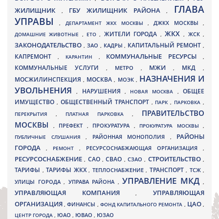
ГЛАВА
ЖИЛИЩНИК
ГБУ ЖИЛИЩНИК РАЙОНА
,
,
УПРАВЫ
ДЖКХ МОСКВЫ
,
ДЕПАРТАМЕНТ ЖКХ МОСКВЫ
,
,
ЖКХ
ЖИТЕЛИ ГОРОДА
ДОМАШНИЕ ЖИВОТНЫЕ
,
ЕТО
,
,
,
ЖСК
,
ЗАКОНОДАТЕЛЬСТВО
КАПИТАЛЬНЫЙ РЕМОНТ
ЗАО
КАДРЫ
,
,
,
,
КАПРЕМОНТ
КОММУНАЛЬНЫЕ РЕСУРСЫ
,
КАРАНТИН
,
,
МЖИ
КОММУНАЛЬНЫЕ УСЛУГИ
МКД
МЕТРО
,
,
,
,
НАЗНАЧЕНИЯ И
МОСЖИЛИНСПЕКЦИЯ
МОСКВА
МОЭК
,
,
,
УВОЛЬНЕНИЯ
НАРУШЕНИЯ
ОБЩЕЕ
,
,
НОВАЯ МОСКВА
,
ИМУЩЕСТВО
ОБЩЕСТВЕННЫЙ ТРАНСПОРТ
,
,
ПАРК
,
ПАРКОВКА
,
ПРАВИТЕЛЬСТВО
ПЕРЕКРЫТИЯ
,
ПЛАТНАЯ ПАРКОВКА
,
МОСКВЫ
ПРЕФЕКТ
,
,
ПРОКУРАТУРА
,
ПРОКУРАТУРА МОСКВЫ
,
РАЙОНЫ
ПУБЛИЧНЫЕ СЛУШАНИЯ
,
РАЙОННАЯ МОНОПОЛИЯ
,
ГОРОДА
,
РЕМОНТ
,
РЕСУРСОСНАБЖАЮЩАЯ ОРГАНИЗАЦИЯ
,
РЕСУРСОСНАБЖЕНИЕ
СТРОИТЕЛЬСТВО
СВАО
САО
,
,
,
СЗАО
,
,
ТАРИФЫ
ТАРИФЫ ЖКХ
ТРАНСПОРТ
ТСЖ
,
,
ТЕПЛОСНАБЖЕНИЕ
,
,
,
УПРАВЛЕНИЕ МКД
УЛИЦЫ ГОРОДА
УПРАВА РАЙОНА
,
,
,
УПРАВЛЯЮЩАЯ КОМПАНИЯ
УПРАВЛЯЮЩАЯ
,
ОРГАНИЗАЦИЯ
ЦАО
,
ФИНАНСЫ
,
ФОНД КАПИТАЛЬНОГО РЕМОНТА
,
,
ЮВАО
ЦЕНТР ГОРОДА
,
ЮАО
,
,
ЮЗАО