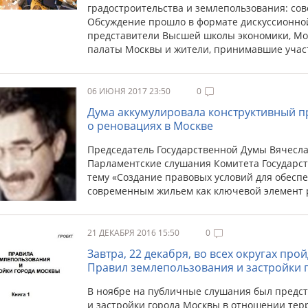
градостроительства и землепользования: со
Обсуждение прошло в формате дискуссионной
представители Высшей школы экономики, Мо
палаты Москвы и жители, принимавшие учас
06 ИЮНЯ 2017 23:50
0
Дума аккумулировала конструктивный пр
о реновациях в Москве
Председатель Государственной Думы Вячесла
Парламентские слушания Комитета Государст
тему «Создание правовых условий для обесп
современным жильем как ключевой элемент 
21 ДЕКАБРЯ 2016 15:50
0
Завтра, 22 декабря, во всех округах пр
Правил землепользования и застройки 
В ноябре на публичные слушания был предс
и застройки города Москвы в отношении терр