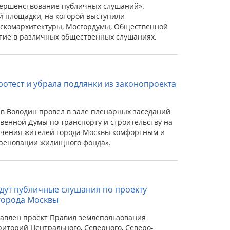
вершенствование публичных слушаний».
 площадки, на которой выступили
скомархитектуры, Мосгордумы, Общественной
тие в различных общественных слушаниях.
отест и убрала подлянки из законопроекта
в Володин провел в зале пленарных заседаний
венной Думы по транспорту и строительству на
ечения жителей города Москвы комфортным и
реновации жилищного фонда».
ойдут публичные слушания по проекту
города Москвы
тавлен проект Правил землепользования
иторий Центрального, Северного, Северо-