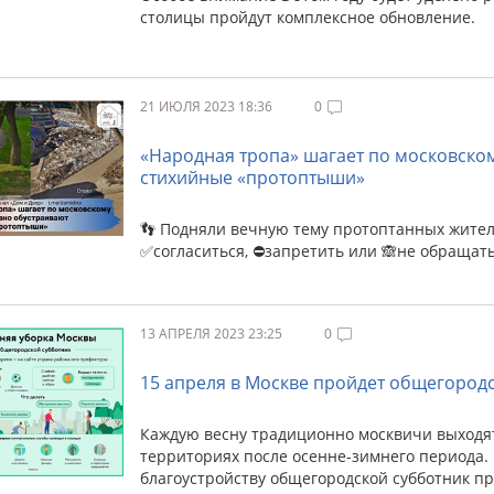
столицы пройдут комплексное обновление.
21 ИЮЛЯ 2023 18:36
0
«Народная тропа» шагает по московском
стихийные «протоптыши»
👣 Подняли вечную тему протоптанных жителя
✅согласиться, ⛔️запретить или 🙈не обращат
13 АПРЕЛЯ 2023 23:25
0
15 апреля в Москве пройдет общегород
Каждую весну традиционно москвичи выходя
территориях после осенне-зимнего периода. 
благоустройству общегородской субботник пр