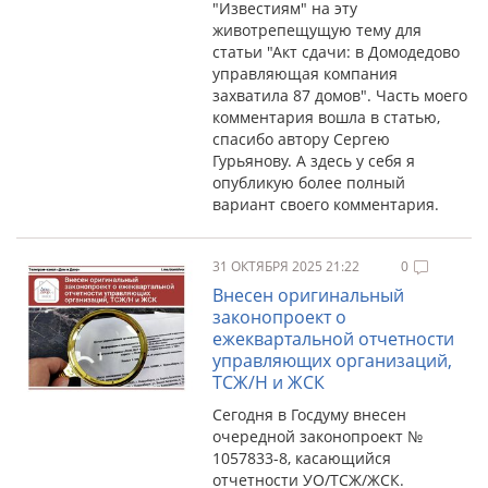
"Известиям" на эту
животрепещущую тему для
статьи "Акт сдачи: в Домодедово
управляющая компания
захватила 87 домов". Часть моего
комментария вошла в статью,
спасибо автору Сергею
Гурьянову. А здесь у себя я
опубликую более полный
вариант своего комментария.
31 ОКТЯБРЯ 2025 21:22
0
Внесен оригинальный
законопроект о
ежеквартальной отчетности
управляющих организаций,
ТСЖ/Н и ЖСК
Сегодня в Госдуму внесен
очередной законопроект №
1057833-8, касающийся
отчетности УО/ТСЖ/ЖСК.