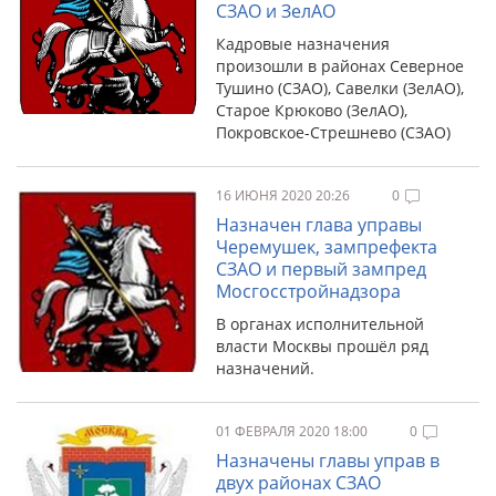
СЗАО и ЗелАО
Кадровые назначения
произошли в районах Северное
Тушино (СЗАО), Савелки (ЗелАО),
Старое Крюково (ЗелАО),
Покровское-Стрешнево (СЗАО)
16 ИЮНЯ 2020 20:26
0
Назначен глава управы
Черемушек, зампрефекта
СЗАО и первый зампред
Мосгосстройнадзора
В органах исполнительной
власти Москвы прошёл ряд
назначений.
01 ФЕВРАЛЯ 2020 18:00
0
Назначены главы управ в
двух районах СЗАО