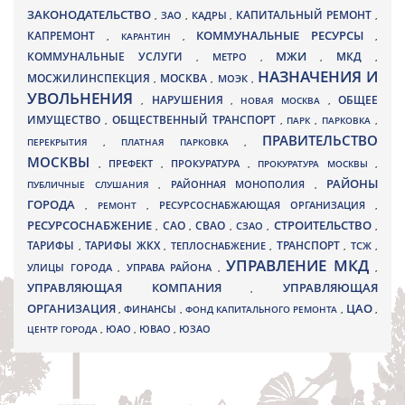
ЗАКОНОДАТЕЛЬСТВО
КАПИТАЛЬНЫЙ РЕМОНТ
ЗАО
КАДРЫ
,
,
,
,
КАПРЕМОНТ
КОММУНАЛЬНЫЕ РЕСУРСЫ
,
КАРАНТИН
,
,
МЖИ
КОММУНАЛЬНЫЕ УСЛУГИ
МКД
МЕТРО
,
,
,
,
НАЗНАЧЕНИЯ И
МОСЖИЛИНСПЕКЦИЯ
МОСКВА
МОЭК
,
,
,
УВОЛЬНЕНИЯ
НАРУШЕНИЯ
ОБЩЕЕ
,
,
НОВАЯ МОСКВА
,
ИМУЩЕСТВО
ОБЩЕСТВЕННЫЙ ТРАНСПОРТ
,
,
ПАРК
,
ПАРКОВКА
,
ПРАВИТЕЛЬСТВО
ПЕРЕКРЫТИЯ
,
ПЛАТНАЯ ПАРКОВКА
,
МОСКВЫ
ПРЕФЕКТ
,
,
ПРОКУРАТУРА
,
ПРОКУРАТУРА МОСКВЫ
,
РАЙОНЫ
ПУБЛИЧНЫЕ СЛУШАНИЯ
,
РАЙОННАЯ МОНОПОЛИЯ
,
ГОРОДА
,
РЕМОНТ
,
РЕСУРСОСНАБЖАЮЩАЯ ОРГАНИЗАЦИЯ
,
РЕСУРСОСНАБЖЕНИЕ
СТРОИТЕЛЬСТВО
СВАО
САО
,
,
,
СЗАО
,
,
ТАРИФЫ
ТАРИФЫ ЖКХ
ТРАНСПОРТ
ТСЖ
,
,
ТЕПЛОСНАБЖЕНИЕ
,
,
,
УПРАВЛЕНИЕ МКД
УЛИЦЫ ГОРОДА
УПРАВА РАЙОНА
,
,
,
УПРАВЛЯЮЩАЯ КОМПАНИЯ
УПРАВЛЯЮЩАЯ
,
ОРГАНИЗАЦИЯ
ЦАО
,
ФИНАНСЫ
,
ФОНД КАПИТАЛЬНОГО РЕМОНТА
,
,
ЮВАО
ЦЕНТР ГОРОДА
,
ЮАО
,
,
ЮЗАО