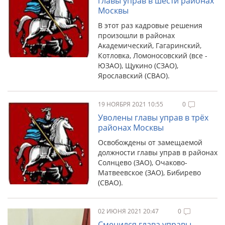
главы управ в шести районах
Москвы
В этот раз кадровые решения
произошли в районах
Академический, Гагаринский,
Котловка, Ломоносовский (все -
ЮЗАО), Щукино (СЗАО),
Ярославский (СВАО).
19 НОЯБРЯ 2021 10:55
0
Уволены главы управ в трёх
районах Москвы
Освобождены от замещаемой
должности главы управ в районах
Солнцево (ЗАО), Очаково-
Матвеевское (ЗАО), Бибирево
(СВАО).
02 ИЮНЯ 2021 20:47
0
Сменился глава управы