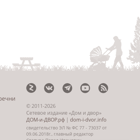
еречни
© 2011-2026
Сетевое издание «Дом и двор»
ДОМ-и-ДВОР.рф
|
dom-i-dvor.info
свидетельство ЭЛ № ФС 77 - 73037 от
09.06.2018г., главный редактор