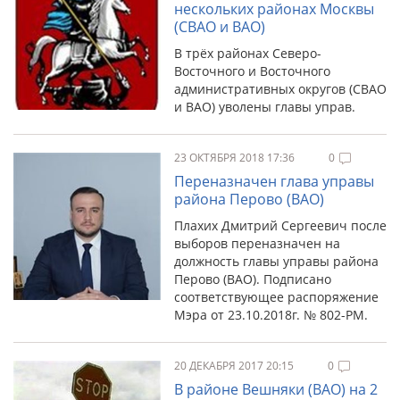
нескольких районах Москвы
(СВАО и ВАО)
В трёх районах Северо-
Восточного и Восточного
административных округов (СВАО
и ВАО) уволены главы управ.
23 ОКТЯБРЯ 2018 17:36
0
Переназначен глава управы
района Перово (ВАО)
Плахих Дмитрий Сергеевич после
выборов переназначен на
должность главы управы района
Перово (ВАО). Подписано
соответствующее распоряжение
Мэра от 23.10.2018г. № 802-РМ.
20 ДЕКАБРЯ 2017 20:15
0
В районе Вешняки (ВАО) на 2