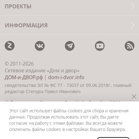
ПРОЕКТЫ
ИНФОРМАЦИЯ
© 2011-2026
Сетевое издание «Дом и двор»
ДОМ-и-ДВОР.рф
|
dom-i-dvor.info
свидетельство ЭЛ № ФС 77 - 73037 от 09.06.2018г., главный
редактор Степура Павел Иванович
©
Создание сайта и дизайн
«ИнфоДизайн» 2011—
2026
Этот сайт использует файлы cookies для сбора и хранения
данных. Продолжая использовать этот сайт, Вы даете
согласие на работу с этими файлами. Вы всегда можете
отключить файлы cookies в настройках Вашего браузера.