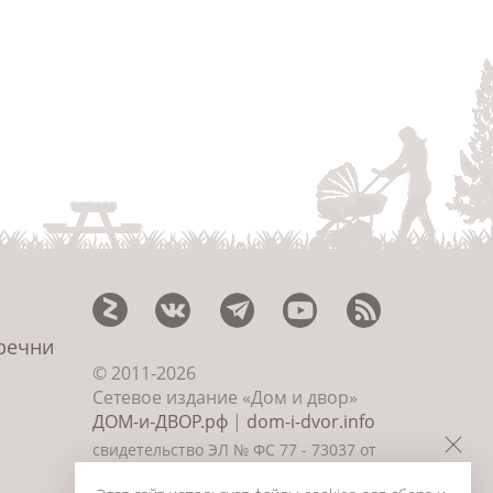
еречни
© 2011-2026
Сетевое издание «Дом и двор»
ДОМ-и-ДВОР.рф
|
dom-i-dvor.info
свидетельство ЭЛ № ФС 77 - 73037 от
09.06.2018г., главный редактор