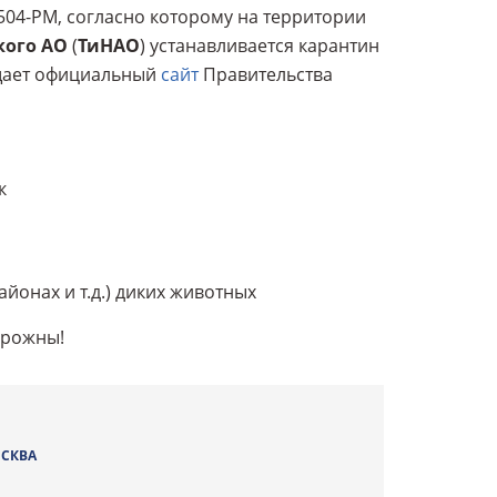
№504-РМ, согласно которому на территории
кого
АО
(
ТиНАО
) устанавливается карантин
общает официальный
сайт
Правительства
к
айонах и т.д.) диких животных
орожны!
СКВА