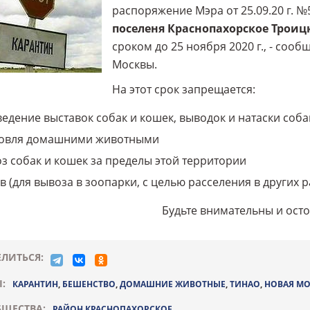
распоряжение Мэра от 25.09.20 г. 
поселеня Краснопахорское Троиц
сроком до 25 ноября 2020 г., - со
Москвы.
На этот срок запрещается:
едение выставок собак и кошек, выводок и натаски соба
овля домашними животными
з собак и кошек за пределы этой территории
в (для вывоза в зоопарки, с целью расселения в других р
Будьте внимательны и ост
ЛИТЬСЯ:
:
КАРАНТИН
,
БЕШЕНСТВО
,
ДОМАШНИЕ ЖИВОТНЫЕ
,
ТИНАО
,
НОВАЯ МО
ЩЕСТВА:
РАЙОН КРАСНОПАХОРСКОЕ