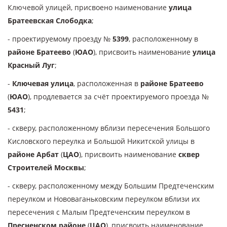
Ключевой улицей, присвоено наименование
улица
Братеевская Слободка
;
- проектируемому проезду №
5399
, расположенному в
районе Братеево
(
ЮАО
), присвоить наименование
улица
Красный Луг
;
-
Ключевая улица
, расположенная в
районе Братеево
(
ЮАО
), продлевается за счёт проектируемого проезда №
5431
;
- скверу, расположенному вблизи пересечения Большого
Кисловского переулка и Большой Никитской улицы в
районе Арбат
(
ЦАО
), присвоить наименование
сквер
Строителей Москвы
;
- скверу, расположенному между Большим Предтеченским
переулком и Нововаганьковским переулком вблизи их
пересечения с Малым Предтеченским переулком в
Пресненском районе
(
ЦАО
), присвоить наименование