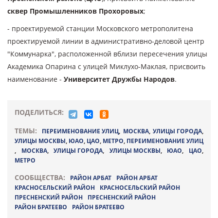
сквер Промышленников Прохоровых
;
- проектируемой станции Московского метрополитена
проектируемой линии в административно-деловой центр
"Коммунарка", расположенной вблизи пересечения улицы
Академика Опарина с улицей Миклухо-Маклая, присвоить
наименование -
Университет Дружбы Народов
.
ПОДЕЛИТЬСЯ:
ТЕМЫ:
ПЕРЕИМЕНОВАНИЕ УЛИЦ
,
МОСКВА
,
УЛИЦЫ ГОРОДА
,
УЛИЦЫ МОСКВЫ
,
ЮАО
,
ЦАО
,
МЕТРО
,
ПЕРЕИМЕНОВАНИЕ УЛИЦ
,
МОСКВА
,
УЛИЦЫ ГОРОДА
,
УЛИЦЫ МОСКВЫ
,
ЮАО
,
ЦАО
,
МЕТРО
СООБЩЕСТВА:
РАЙОН АРБАТ
РАЙОН АРБАТ
КРАСНОСЕЛЬСКИЙ РАЙОН
КРАСНОСЕЛЬСКИЙ РАЙОН
ПРЕСНЕНСКИЙ РАЙОН
ПРЕСНЕНСКИЙ РАЙОН
РАЙОН БРАТЕЕВО
РАЙОН БРАТЕЕВО