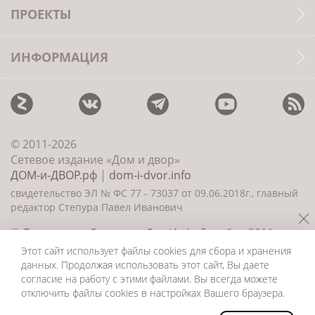
ПРОЕКТЫ
ИНФОРМАЦИЯ
© 2011-2026
Сетевое издание «Дом и двор»
ДОМ-и-ДВОР.рф
|
dom-i-dvor.info
свидетельство ЭЛ № ФС 77 - 73037 от 09.06.2018г., главный
редактор Степура Павел Иванович
©
Создание сайта и дизайн
«ИнфоДизайн» 2011—
2026
Этот сайт использует файлы cookies для сбора и хранения
данных. Продолжая использовать этот сайт, Вы даете
согласие на работу с этими файлами. Вы всегда можете
отключить файлы cookies в настройках Вашего браузера.