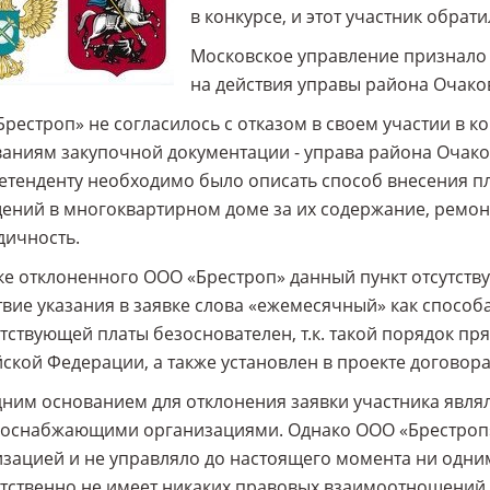
в конкурсе, и этот участник обрат
Московское управление признало ж
на действия управы района Очако
рестроп» не согласилось с отказом в своем участии в ко
аниям закупочной документации - управа района Очако
етенденту необходимо было описать способ внесения п
ний в многоквартирном доме за их содержание, ремонт 
дичность.
ке отклоненного ООО «Брестроп» данный пункт отсутству
твие указания в заявке слова «ежемесячный» как спос
тствующей платы безоснователен, т.к. такой порядок п
ской Федерации, а также установлен в проекте договора
ним основанием для отклонения заявки участника являл
соснабжающими организациями. Однако ООО «Брестроп»
зацией и не управляло до настоящего момента ни одн
етственно не имеет никаких правовых взаимоотношений