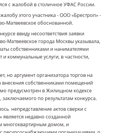
ился с жалобой в столичное УФАС России.
алобу этого участника - ООО «Брестроп» -
во-Матвеевское обоснованной.
нкурсе ввиду несоответствия заявки
во-Матвеевское города Москвы указывала,
латы собственниками и нанимателями
и коммунальные услуги, в частности,
ет, но аргумент организатора торгов на
оба внесения собственниками помещений
рямо предусмотрен в Жилищном кодексе
, заключаемого по результатам конкурса.
ось непредставление актов сверки с
 является недавно созданной
им многоквартирным домом, и
 с ресурсоснабжающими организациями, о