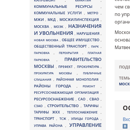
КАПРЕМОНТ
,
КАРАНТИН
,
чем св
КОММУНАЛЬНЫЕ РЕСУРСЫ
,
КОММУНАЛЬНЫЕ УСЛУГИ
МЕТРО
,
,
по упр
МЖИ
МКД
МОСЖИЛИНСПЕКЦИЯ
,
,
,
органи
НАЗНАЧЕНИЯ
МОСКВА
МОЭК
,
,
Москов
И УВОЛЬНЕНИЯ
НАРУШЕНИЯ
,
,
основа
ОБЩЕЕ ИМУЩЕСТВО
НОВАЯ МОСКВА
,
,
ОБЩЕСТВЕННЫЙ ТРАНСПОРТ
Матвее
,
ПАРК
,
ПАРКОВКА
,
ПЕРЕКРЫТИЯ
,
ПЛАТНАЯ
ПРАВИТЕЛЬСТВО
ПАРКОВКА
,
МОСКВЫ
ПОДЕ
ПРЕФЕКТ
,
,
ПРОКУРАТУРА
,
ПРОКУРАТУРА МОСКВЫ
,
ПУБЛИЧНЫЕ
ТЕМЫ
СЛУШАНИЯ
,
РАЙОННАЯ МОНОПОЛИЯ
,
МОСК
РАЙОНЫ ГОРОДА
,
РЕМОНТ
,
РЕСУРСОСНАБЖАЮЩАЯ ОРГАНИЗАЦИЯ
,
РЕСУРСОСНАБЖЕНИЕ
СВАО
САО
,
,
,
СТРОИТЕЛЬСТВО
ТАРИФЫ
О
СЗАО
,
,
,
ТАРИФЫ ЖКХ
,
ТЕПЛОСНАБЖЕНИЕ
,
Вх
ТРАНСПОРТ
ТСЖ
УЛИЦЫ ГОРОДА
,
,
,
УПРАВЛЕНИЕ
УПРАВА РАЙОНА
,