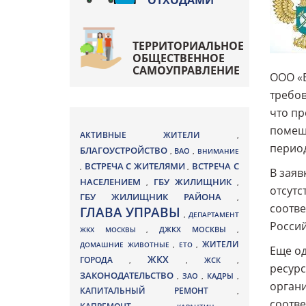
ОТХОДАМИ
ТЕРРИТОРИАЛЬНОЕ
ОБЩЕСТВЕННОЕ
САМОУПРАВЛЕНИЕ
ООО «Б
требов
что пр
помеще
АКТИВНЫЕ ЖИТЕЛИ
,
перио
БЛАГОУСТРОЙСТВО
ВАО
,
,
ВНИМАНИЕ
ВСТРЕЧА С ЖИТЕЛЯМИ
ВСТРЕЧА С
,
,
В заяв
НАСЕЛЕНИЕМ
ГБУ ЖИЛИЩНИК
,
,
отсутс
ГБУ ЖИЛИЩНИК РАЙОНА
,
соотве
ГЛАВА УПРАВЫ
,
ДЕПАРТАМЕНТ
Россий
ДЖКХ МОСКВЫ
ЖКХ МОСКВЫ
,
,
ЖИТЕЛИ
ДОМАШНИЕ ЖИВОТНЫЕ
,
ЕТО
,
Еще од
ЖКХ
ГОРОДА
,
,
ЖСК
,
ресур
ЗАКОНОДАТЕЛЬСТВО
ЗАО
КАДРЫ
,
,
,
органи
КАПИТАЛЬНЫЙ РЕМОНТ
,
соотв