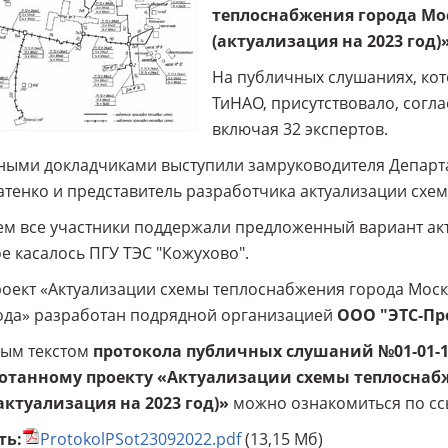
теплоснабжения города Мос
(актуализация на 2023 год)
На публичных слушаниях, ко
ТиНАО, присутствовало, согла
включая 32 экспертов.
ными докладчиками выступили замруководителя Департ
тенко и представитель разработчика актуализации схе
м все участники поддержали предложенный вариант ак
е касалось ПГУ ТЭС "Кожухово".
оект «Актуализации схемы теплоснабжения города Москв
ода» разработан подрядной организацией
ООО "ЭТС-Пр
ным текстом
протокола публичных слушаний №01-01-16-2
отанному проекту «Актуализации схемы теплоснабж
актуализация на 2023 год)»
можно ознакомиться по сс
ть:
ProtokolPSot23092022.pdf
(13,15 Мб)