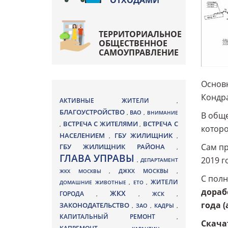
ОТХОДАМИ
ТЕРРИТОРИАЛЬНОЕ
ОБЩЕСТВЕННОЕ
САМОУПРАВЛЕНИЕ
Основ
Кондра
АКТИВНЫЕ ЖИТЕЛИ
,
БЛАГОУСТРОЙСТВО
ВАО
,
,
ВНИМАНИЕ
В обще
ВСТРЕЧА С ЖИТЕЛЯМИ
ВСТРЕЧА С
,
,
которо
НАСЕЛЕНИЕМ
ГБУ ЖИЛИЩНИК
,
,
Сам пр
ГБУ ЖИЛИЩНИК РАЙОНА
,
ГЛАВА УПРАВЫ
2019 г
,
ДЕПАРТАМЕНТ
ДЖКХ МОСКВЫ
ЖКХ МОСКВЫ
,
,
С пол
ЖИТЕЛИ
ДОМАШНИЕ ЖИВОТНЫЕ
,
ЕТО
,
дораб
ЖКХ
ГОРОДА
,
,
ЖСК
,
года (
ЗАКОНОДАТЕЛЬСТВО
ЗАО
КАДРЫ
,
,
,
КАПИТАЛЬНЫЙ РЕМОНТ
,
Скача