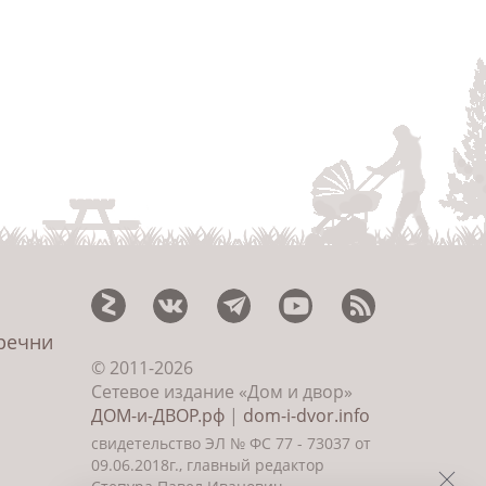
еречни
© 2011-2026
Сетевое издание «Дом и двор»
ДОМ-и-ДВОР.рф
|
dom-i-dvor.info
свидетельство ЭЛ № ФС 77 - 73037 от
09.06.2018г., главный редактор