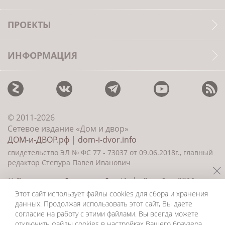
ПРОЕКТЫ
ИНФОРМАЦИЯ
© 2011-2026
Сетевое издание «Дом и двор»
ДОМ-и-ДВОР.рф
|
dom-i-dvor.info
свидетельство ЭЛ № ФС 77 - 73037 от 09.06.2018г., главный
редактор Степура Павел Иванович
©
Создание сайта и дизайн
«ИнфоДизайн» 2011—
2026
Этот сайт использует файлы cookies для сбора и хранения
данных. Продолжая использовать этот сайт, Вы даете
согласие на работу с этими файлами. Вы всегда можете
отключить файлы cookies в настройках Вашего браузера.