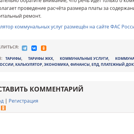
ательно обратите внимание, что речь идет только о ком
лагает проведение расчёта размера платы за содержан
итальный ремонт.
лятор коммунальных услуг размещён на сайте ФАС Росси
ЛИТЬСЯ:
:
ТАРИФЫ
,
ТАРИФЫ ЖКХ
,
КОММУНАЛЬНЫЕ УСЛУГИ
,
КОММУНА
РОССИИ
,
КАЛЬКУЛЯТОР
,
ЭКОНОМИКА
,
ФИНАНСЫ
,
ЕПД
,
ПЛАТЕЖНЫЙ ДОК
СТАВИТЬ КОММЕНТАРИЙ
од
|
Регистрация