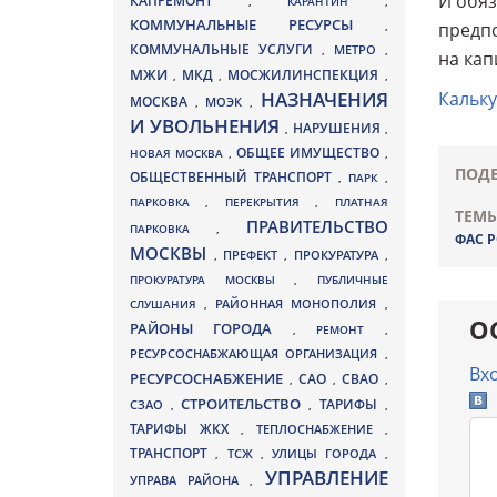
И обяз
КАПРЕМОНТ
,
КАРАНТИН
,
КОММУНАЛЬНЫЕ РЕСУРСЫ
,
предпо
КОММУНАЛЬНЫЕ УСЛУГИ
МЕТРО
,
,
на кап
МЖИ
МКД
МОСЖИЛИНСПЕКЦИЯ
,
,
,
НАЗНАЧЕНИЯ
Кальку
МОСКВА
МОЭК
,
,
И УВОЛЬНЕНИЯ
НАРУШЕНИЯ
,
,
ОБЩЕЕ ИМУЩЕСТВО
НОВАЯ МОСКВА
,
,
ПОДЕ
ОБЩЕСТВЕННЫЙ ТРАНСПОРТ
,
ПАРК
,
ПАРКОВКА
,
ПЕРЕКРЫТИЯ
,
ПЛАТНАЯ
ТЕМЫ
ПРАВИТЕЛЬСТВО
ПАРКОВКА
,
ФАС 
МОСКВЫ
ПРЕФЕКТ
,
,
ПРОКУРАТУРА
,
ПРОКУРАТУРА МОСКВЫ
,
ПУБЛИЧНЫЕ
СЛУШАНИЯ
,
РАЙОННАЯ МОНОПОЛИЯ
,
О
РАЙОНЫ ГОРОДА
,
РЕМОНТ
,
РЕСУРСОСНАБЖАЮЩАЯ ОРГАНИЗАЦИЯ
,
Вх
РЕСУРСОСНАБЖЕНИЕ
СВАО
САО
,
,
,
СТРОИТЕЛЬСТВО
ТАРИФЫ
СЗАО
,
,
,
ТАРИФЫ ЖКХ
,
ТЕПЛОСНАБЖЕНИЕ
,
ТРАНСПОРТ
ТСЖ
УЛИЦЫ ГОРОДА
,
,
,
УПРАВЛЕНИЕ
УПРАВА РАЙОНА
,