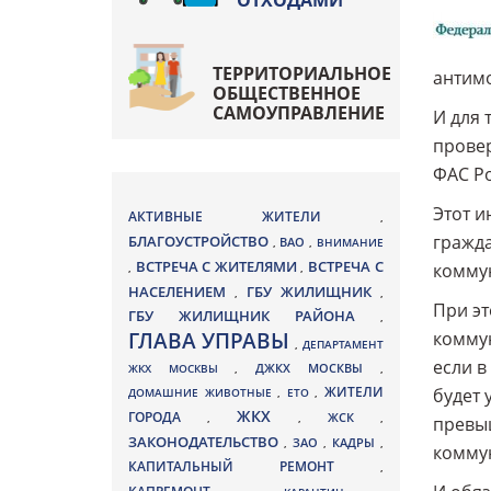
ОТХОДАМИ
ТЕРРИТОРИАЛЬНОЕ
антимо
ОБЩЕСТВЕННОЕ
САМОУПРАВЛЕНИЕ
И для 
провер
ФАС Ро
Этот и
АКТИВНЫЕ ЖИТЕЛИ
,
гражда
БЛАГОУСТРОЙСТВО
ВАО
,
,
ВНИМАНИЕ
ВСТРЕЧА С ЖИТЕЛЯМИ
ВСТРЕЧА С
коммун
,
,
НАСЕЛЕНИЕМ
ГБУ ЖИЛИЩНИК
,
,
При эт
ГБУ ЖИЛИЩНИК РАЙОНА
,
ГЛАВА УПРАВЫ
коммун
,
ДЕПАРТАМЕНТ
если в
ДЖКХ МОСКВЫ
ЖКХ МОСКВЫ
,
,
ЖИТЕЛИ
будет 
ДОМАШНИЕ ЖИВОТНЫЕ
,
ЕТО
,
ЖКХ
ГОРОДА
,
,
ЖСК
,
превыш
ЗАКОНОДАТЕЛЬСТВО
ЗАО
КАДРЫ
,
,
,
коммун
КАПИТАЛЬНЫЙ РЕМОНТ
,