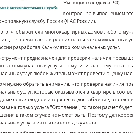
Жилищного кодекса РФ).
Контроль за выполнением эт
нопольную службу России (ФАС России).
того, чтобы жители многоквартирных домов любого му
ить, не превышает ли рост их платы за коммунальные у
ссии разработал Калькулятор коммунальных услуг.
нструмент предназначен для проверки наличия превыше
н за коммунальные услуги по муниципальному образов
альных услуг любой житель может провести оценку нал
ом нужно обратить внимание, что проверка наличия п
альных услуг, которые оказываются в квартире в соотве
 доме есть холодное и горячее водоснабжение, отоплени
указана только услуга "Отопление", то такой расчёт буд
ения в таком случае не может быть. Поэтому для корре
альные услуги из платежного документа.