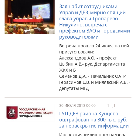
Зал набит сотрудниками
Управ и ДЕЗ, мирно спящий
глава управы Тропарево-
Никулино: встреча с
префектом ЗАО и городскими
руководителями
Встреча прошла 24 июля, на ней
присутствовали:
Александров А.О. - префект
Цыбин А.В.- рук. Департамента
ЖКХ и Б
Семенов Д.А. - Начальник ОАТИ
Герасимов Е.В. и Милявский А.Б. -
депутаты МГД
30 ИЮЛЯ 2013 00:00
1
ГУП ДЕЗ района Кунцево
оштрафован на 300 тыс. руб.
за нераскрытие информации
Инспекция жилищного надзора