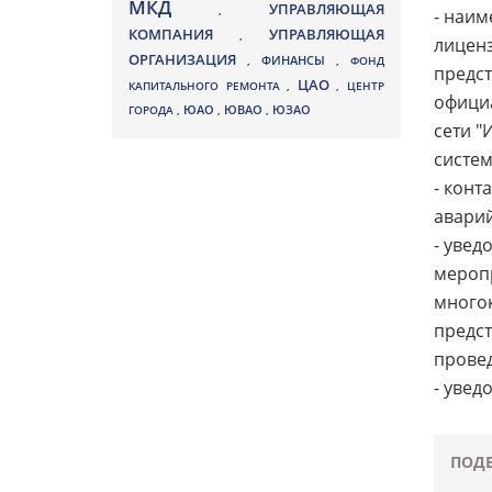
МКД
УПРАВЛЯЮЩАЯ
,
- наим
КОМПАНИЯ
УПРАВЛЯЮЩАЯ
,
лиценз
ОРГАНИЗАЦИЯ
,
ФИНАНСЫ
,
ФОНД
предст
ЦАО
КАПИТАЛЬНОГО РЕМОНТА
,
,
ЦЕНТР
офици
ЮВАО
ГОРОДА
,
ЮАО
,
,
ЮЗАО
сети "
систем
- конт
авари
- увед
меропр
многок
предст
провед
- увед
ПОДЕ