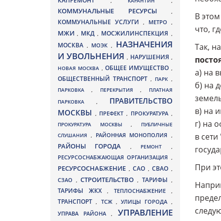
КАПРЕМОНТ
,
КАРАНТИН
,
КОММУНАЛЬНЫЕ РЕСУРСЫ
,
В этом
КОММУНАЛЬНЫЕ УСЛУГИ
МЕТРО
,
,
что, г
МЖИ
МКД
МОСЖИЛИНСПЕКЦИЯ
,
,
,
НАЗНАЧЕНИЯ
МОСКВА
МОЭК
Так, н
,
,
И УВОЛЬНЕНИЯ
НАРУШЕНИЯ
,
,
посто
ОБЩЕЕ ИМУЩЕСТВО
НОВАЯ МОСКВА
,
,
а) на 
ОБЩЕСТВЕННЫЙ ТРАНСПОРТ
,
ПАРК
,
б) на 
ПАРКОВКА
,
ПЕРЕКРЫТИЯ
,
ПЛАТНАЯ
земель
ПРАВИТЕЛЬСТВО
ПАРКОВКА
,
в) на 
МОСКВЫ
ПРЕФЕКТ
,
,
ПРОКУРАТУРА
,
г) на
ПРОКУРАТУРА МОСКВЫ
,
ПУБЛИЧНЫЕ
в сети
СЛУШАНИЯ
,
РАЙОННАЯ МОНОПОЛИЯ
,
РАЙОНЫ ГОРОДА
,
РЕМОНТ
,
госуда
РЕСУРСОСНАБЖАЮЩАЯ ОРГАНИЗАЦИЯ
,
При эт
РЕСУРСОСНАБЖЕНИЕ
СВАО
САО
,
,
,
СТРОИТЕЛЬСТВО
ТАРИФЫ
СЗАО
,
,
,
Наприм
ТАРИФЫ ЖКХ
,
ТЕПЛОСНАБЖЕНИЕ
,
предел
ТРАНСПОРТ
ТСЖ
УЛИЦЫ ГОРОДА
,
,
,
следу
УПРАВЛЕНИЕ
УПРАВА РАЙОНА
,