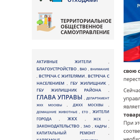
ОТХОДАМИ
ТЕРРИТОРИАЛЬНОЕ
ОБЩЕСТВЕННОЕ
САМОУПРАВЛЕНИЕ
АКТИВНЫЕ ЖИТЕЛИ
,
БЛАГОУСТРОЙСТВО
ВАО
,
,
ВНИМАНИЕ
свою с
ВСТРЕЧА С ЖИТЕЛЯМИ
ВСТРЕЧА С
,
,
перест
НАСЕЛЕНИЕМ
ГБУ ЖИЛИЩНИК
,
,
Сейчас
ГБУ ЖИЛИЩНИК РАЙОНА
,
ГЛАВА УПРАВЫ
управ
,
ДЕПАРТАМЕНТ
ДЖКХ МОСКВЫ
ЖКХ МОСКВЫ
,
,
являе
ЖИТЕЛИ
ДОМАШНИЕ ЖИВОТНЫЕ
,
ЕТО
,
товар
ЖКХ
ГОРОДА
,
,
ЖСК
,
При эт
ЗАКОНОДАТЕЛЬСТВО
ЗАО
КАДРЫ
,
,
,
соотве
КАПИТАЛЬНЫЙ РЕМОНТ
,
необхо