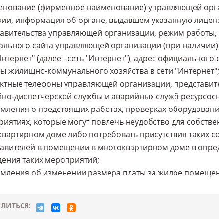
енование (фирменное наименование) управляющей орга
ии, информация об органе, выдавшем указанную лиценз
авительства управляющей организации, режим работы, 
ального сайта управляющей организации (при наличии
Интернет" (далее - сеть "Интернет"), адрес официально
ы жилищно-коммунального хозяйства в сети "Интернет";
актные телефоны управляющей организации, представит
йно-диспетчерской службы и аварийных служб ресурсо
омления о предстоящих работах, проверках оборудовани
иятиях, которые могут повлечь неудобство для собств
вартирном доме либо потребовать присутствия таких со
авителей в помещении в многоквартирном доме в опре
ения таких мероприятий;
омления об изменении размера платы за жилое помещени
ЛИТЬСЯ: