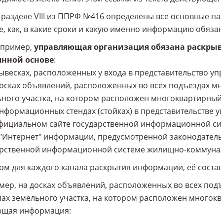
 разделе VIII из ППРФ №416 определены все основные 
де, как, в какие сроки и какую именно информацию обяз
апример,
управляющая организация обязана раскры
янной основе
:
вывесках, расположенных у входа в представительство 
досках объявлений, расположенных во всех подъездах м
ного участка, на котором расположен многоквартирный
информационных стендах (стойках) в представительстве
 официальном сайте государственной информационной с
 "Интернет" информации, предусмотренной законодател
рственной информационной системе жилищно-коммуналь
ом для каждого канала раскрытия информации, её состав 
ер, на досках объявлений, расположенных во всех под
ах земельного участка, на котором расположен многок
ющая информация: