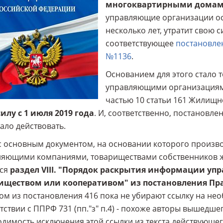
многоквартирными дома
управляющие организации о
несколько лет, утратит свою с
соответствующее
постановлен
№1136
.
Основанием для этого стало т
управляющими организациями 
частью 10 статьи 161 Жилищн
илу с 1 июля 2019 года
. И, соответственно, постановл
ало действовать.
 основным документом, на основании которого произв
ляющими компаниями, товариществами собственников 
тся
раздел VIII. "Порядок раскрытия информации у
иществом или кооперативом" из постановления Прави
ом из постановления 416 пока не убирают ссылку на н
тствии с ППРФ 731 (пп."з" п.4) - похоже авторы вышедше
димость исключения этой ссылки из текста действующег