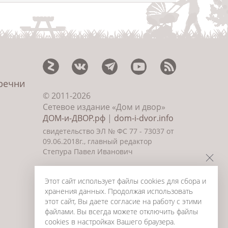
еречни
© 2011-2026
Сетевое издание «Дом и двор»
ДОМ-и-ДВОР.рф
|
dom-i-dvor.info
свидетельство ЭЛ № ФС 77 - 73037 от
09.06.2018г., главный редактор
Степура Павел Иванович
©
Создание сайта и дизайн
«ИнфоДизайн» 2011—2026
Этот сайт использует файлы cookies для сбора и
хранения данных. Продолжая использовать
этот сайт, Вы даете согласие на работу с этими
файлами. Вы всегда можете отключить файлы
cookies в настройках Вашего браузера.