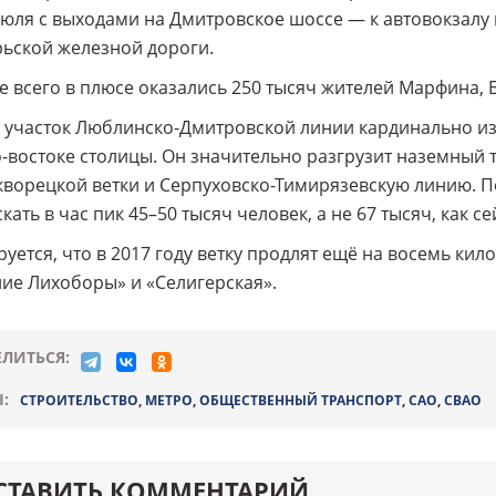
юля с выходами на Дмитровское шоссе — к автовокзалу 
ьской железной дороги.
 всего в плюсе оказались 250 тысяч жителей Марфина, 
участок Люблинско-Дмитровской линии кардинально из
-востоке столицы. Он значительно разгрузит наземный 
ворецкой ветки и Серпуховско-Тимирязевскую линию. По
кать в час пик 45–50 тысяч человек, а не 67 тысяч, как се
уется, что в 2017 году ветку продлят ещё на восемь ки
ие Лихоборы» и «Селигерская».
ЛИТЬСЯ:
:
СТРОИТЕЛЬСТВО
,
МЕТРО
,
ОБЩЕСТВЕННЫЙ ТРАНСПОРТ
,
САО
,
СВАО
СТАВИТЬ КОММЕНТАРИЙ