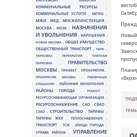
КАПРЕМОНТ
,
КАРАНТИН
,
вестиб
КОММУНАЛЬНЫЕ РЕСУРСЫ
,
Октябр
КОММУНАЛЬНЫЕ УСЛУГИ
МЕТРО
,
,
МЖИ
МКД
МОСЖИЛИНСПЕКЦИЯ
,
,
,
Прежде
НАЗНАЧЕНИЯ
МОСКВА
МОЭК
,
,
И УВОЛЬНЕНИЯ
Новый 
НАРУШЕНИЯ
,
,
ОБЩЕЕ ИМУЩЕСТВО
северо
НОВАЯ МОСКВА
,
,
ОБЩЕСТВЕННЫЙ ТРАНСПОРТ
,
ПАРК
,
Замоск
ПАРКОВКА
,
ПЕРЕКРЫТИЯ
,
ПЛАТНАЯ
пропус
ПРАВИТЕЛЬСТВО
ПАРКОВКА
,
МОСКВЫ
Планир
ПРЕФЕКТ
,
,
ПРОКУРАТУРА
,
«Верхн
ПРОКУРАТУРА МОСКВЫ
,
ПУБЛИЧНЫЕ
СЛУШАНИЯ
,
РАЙОННАЯ МОНОПОЛИЯ
,
РАЙОНЫ ГОРОДА
,
РЕМОНТ
,
РЕСУРСОСНАБЖАЮЩАЯ ОРГАНИЗАЦИЯ
,
ПОДЕ
РЕСУРСОСНАБЖЕНИЕ
СВАО
САО
,
,
,
ТЕМЫ
СТРОИТЕЛЬСТВО
ТАРИФЫ
СЗАО
,
,
,
ТАРИФЫ ЖКХ
,
ТЕПЛОСНАБЖЕНИЕ
,
ТРАНСПОРТ
ТСЖ
УЛИЦЫ ГОРОДА
,
,
,
УПРАВЛЕНИЕ
УПРАВА РАЙОНА
,
О