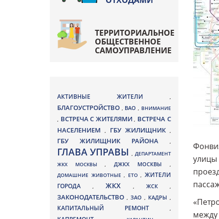
ОТХОДАМИ
ТЕРРИТОРИАЛЬНОЕ
ОБЩЕСТВЕННОЕ
САМОУПРАВЛЕНИЕ
АКТИВНЫЕ ЖИТЕЛИ
,
БЛАГОУСТРОЙСТВО
ВАО
,
,
ВНИМАНИЕ
ВСТРЕЧА С ЖИТЕЛЯМИ
ВСТРЕЧА С
,
,
НАСЕЛЕНИЕМ
ГБУ ЖИЛИЩНИК
,
,
ГБУ ЖИЛИЩНИК РАЙОНА
,
Фонвиз
ГЛАВА УПРАВЫ
,
ДЕПАРТАМЕНТ
улицы 
ДЖКХ МОСКВЫ
ЖКХ МОСКВЫ
,
,
проезд
ЖИТЕЛИ
ДОМАШНИЕ ЖИВОТНЫЕ
,
ЕТО
,
пассаж
ЖКХ
ГОРОДА
,
,
ЖСК
,
ЗАКОНОДАТЕЛЬСТВО
ЗАО
КАДРЫ
,
,
,
«Петро
КАПИТАЛЬНЫЙ РЕМОНТ
,
между 