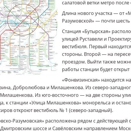
салатовой ветки метро после
Длина нового участка — от «
Разумовской» — почти шесть
Станция «Бутырская» распол
улицей Руставели и Проектир
вестибюля. Первый находится
стороны. Второй — на перес
проездом. Выйти также можно
работы станции будет открыт
«Фонвизинская» находится на
ина, Добролюбова и Милашенкова. Из северо-западног
Милашенкова. Из юго-восточного — на две стороны ул
а, к станции «Улица Милашенкова» монорельса и остано
иров откроют вестибюль № 1 (северо-западный).
вско-Разумовская» расположена рядом с действующей о
Дмитровским шоссе и Савёловским направлением Моско