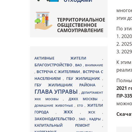
ОТХОДАМИ
много
этих д
ТЕРРИТОРИАЛЬНОЕ
ОБЩЕСТВЕННОЕ
По эти
САМОУПРАВЛЕНИЕ
1. 202
2. 202
3. 202
АКТИВНЫЕ ЖИТЕЛИ
,
К этим
БЛАГОУСТРОЙСТВО
ВАО
,
,
ВНИМАНИЕ
реали
ВСТРЕЧА С ЖИТЕЛЯМИ
ВСТРЕЧА С
,
,
НАСЕЛЕНИЕМ
ГБУ ЖИЛИЩНИК
,
,
Полны
ГБУ ЖИЛИЩНИК РАЙОНА
,
2021 г
ГЛАВА УПРАВЫ
,
ДЕПАРТАМЕНТ
ПР-33
ДЖКХ МОСКВЫ
ЖКХ МОСКВЫ
,
,
можн
ЖИТЕЛИ
ДОМАШНИЕ ЖИВОТНЫЕ
,
ЕТО
,
ЖКХ
ГОРОДА
,
,
ЖСК
,
Скача
ЗАКОНОДАТЕЛЬСТВО
ЗАО
КАДРЫ
,
,
,
КАПИТАЛЬНЫЙ РЕМОНТ
,