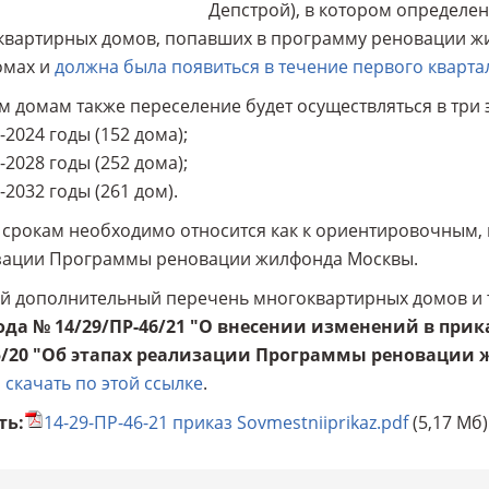
Депстрой), в котором определе
квартирных домов, попавших в программу реновации ж
омах и
должна была появиться в течение первого квартал
м домам также переселение будет осуществляться в три 
0-2024 годы (152 дома);
5-2028 годы (252 дома);
9-2032 годы (261 дом).
 срокам необходимо относится как к ориентировочным, 
зации Программы реновации жилфонда Москвы.
й дополнительный перечень многоквартирных домов и 
ода № 14/29/ПР-46/21 "О внесении изменений в приказ
5/20 "Об этапах реализации Программы реновации 
о
скачать по этой ссылке
.
ть:
14-29-ПР-46-21 приказ Sovmestniiprikaz.pdf
(5,17 Мб)