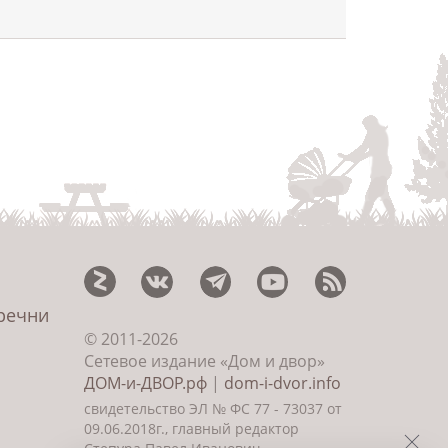
еречни
© 2011-2026
Сетевое издание «Дом и двор»
ДОМ-и-ДВОР.рф
|
dom-i-dvor.info
свидетельство ЭЛ № ФС 77 - 73037 от
09.06.2018г., главный редактор