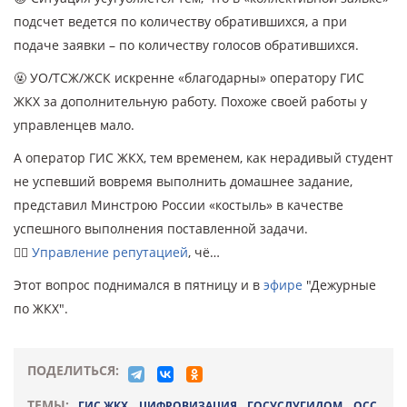
подсчет ведется по количеству обратившихся, а при
подаче заявки – по количеству голосов обратившихся.
🤬 УО/ТСЖ/ЖСК искренне «благодарны» оператору ГИС
ЖКХ за дополнительную работу. Похоже своей работы у
управленцев мало.
А оператор ГИС ЖКХ, тем временем, как нерадивый студент
не успевший вовремя выполнить домашнее задание,
представил Минстрою России «костыль» в качестве
успешного выполнения поставленной задачи.
🤷‍♂️
Управление репутацией
, чё…
Этот вопрос поднимался в пятницу и в
эфире
"Дежурные
по ЖКХ".
ПОДЕЛИТЬСЯ:
ТЕМЫ:
ГИС ЖКХ
,
ЦИФРОВИЗАЦИЯ
,
ГОСУСЛУГИДОМ
,
ОСС
,