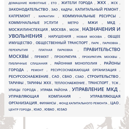
ЖКХ
ЖИТЕЛИ ГОРОДА
ДОМАШНИЕ ЖИВОТНЫЕ
,
ЕТО
,
,
,
ЖСК
,
ЗАКОНОДАТЕЛЬСТВО
КАПИТАЛЬНЫЙ РЕМОНТ
ЗАО
КАДРЫ
,
,
,
,
КАПРЕМОНТ
КОММУНАЛЬНЫЕ РЕСУРСЫ
,
КАРАНТИН
,
,
МЖИ
КОММУНАЛЬНЫЕ УСЛУГИ
МКД
МЕТРО
,
,
,
,
НАЗНАЧЕНИЯ И
МОСЖИЛИНСПЕКЦИЯ
МОСКВА
МОЭК
,
,
,
УВОЛЬНЕНИЯ
НАРУШЕНИЯ
ОБЩЕЕ
,
,
НОВАЯ МОСКВА
,
ИМУЩЕСТВО
ОБЩЕСТВЕННЫЙ ТРАНСПОРТ
,
,
ПАРК
,
ПАРКОВКА
,
ПРАВИТЕЛЬСТВО
ПЕРЕКРЫТИЯ
,
ПЛАТНАЯ ПАРКОВКА
,
МОСКВЫ
ПРЕФЕКТ
,
,
ПРОКУРАТУРА
,
ПРОКУРАТУРА МОСКВЫ
,
РАЙОНЫ
ПУБЛИЧНЫЕ СЛУШАНИЯ
,
РАЙОННАЯ МОНОПОЛИЯ
,
ГОРОДА
,
РЕМОНТ
,
РЕСУРСОСНАБЖАЮЩАЯ ОРГАНИЗАЦИЯ
,
РЕСУРСОСНАБЖЕНИЕ
СТРОИТЕЛЬСТВО
СВАО
САО
,
,
,
СЗАО
,
,
ТАРИФЫ
ТАРИФЫ ЖКХ
ТРАНСПОРТ
ТСЖ
,
,
ТЕПЛОСНАБЖЕНИЕ
,
,
,
УПРАВЛЕНИЕ МКД
УЛИЦЫ ГОРОДА
УПРАВА РАЙОНА
,
,
,
УПРАВЛЯЮЩАЯ КОМПАНИЯ
УПРАВЛЯЮЩАЯ
,
ОРГАНИЗАЦИЯ
ЦАО
,
ФИНАНСЫ
,
ФОНД КАПИТАЛЬНОГО РЕМОНТА
,
,
ЮВАО
ЦЕНТР ГОРОДА
,
ЮАО
,
,
ЮЗАО