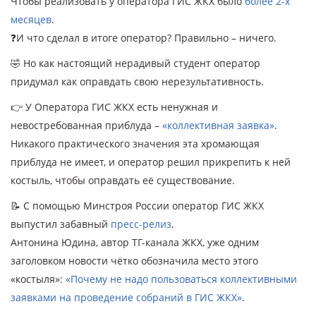
Чтобы реализовать у оператора ГИС ЖКХ было
более 2-х
месяцев
.
❓И что сделал в итоге оператор? Правильно – ничего.
🤣 Но как настоящий нерадивый студент оператор
придумал как оправдать свою нерезультативность.
👉 У Оператора ГИС ЖКХ есть ненужная и
невостребованная приблуда –
«коллективная заявка»
.
Никакого практического значения эта хромающая
приблуда не имеет, и оператор решил прикрепить к ней
костыль, чтобы оправдать её существование.
📝 С помощью Минстроя России оператор ГИС ЖКХ
выпустил забавный
пресс-релиз
.
Антонина Юдина, автор ТГ-канала ЖКХ, уже одним
заголовком новости чётко обозначила место этого
«костыля»:
«Почему не надо пользоваться коллективными
заявками на проведение собраний в ГИС ЖКХ»
.