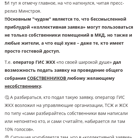
❗️И тут я отмечу главное, на что наткнулся, читая пресс-
релиз Минстроя.
‼️Основным "чудом" является то, что бессмысленной
приблудой «коллективная заявка» могут пользоваться
не только собственники помещений в МКД, но также и
любые жители, а что ещё хуже – даже те, кто имеет
просто гостевой доступ.
Т.е.
оператор ГИС ЖКХ
«по своей широкой душе»
дал
возможность подать заявку на проведение общего
собрания
СОБСТВЕННИКОВ
любому желающему
несобственнику
.
🤔 А разбираться, кто подал такую заявку, оператор ГИС
ЖКХ возложил на управляющие организации, ТСЖ и ЖСК
по типу «сами разбирайтесь собственники вам написали
или непонятно кто, и сами считайте, набирается ли там
10% голосов».
😡 Ситуация усугубляется тем, что в «коллективной заявке»