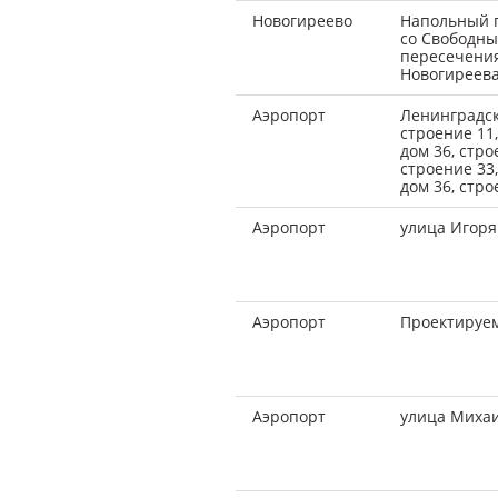
Новогиреево
Напольный п
со Свободны
пересечения
Новогиреева
Аэропорт
Ленинградск
строение 11,
дом 36, стро
строение 33,
дом 36, стро
Аэропорт
улица Игоря
Аэропорт
Проектируе
Аэропорт
улица Миха