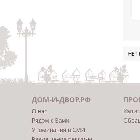
НЕТ
ДОМ-И-ДВОР.РФ
ПРО
О нас
Капит
Рядом с Вами
Обращ
Упоминания в СМИ
Размещение рекламы