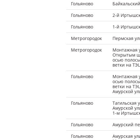
Гольяново
Байкальский
Гольяново
2-й Иртышс
Гольяново
1-й Иртышс
Метрогородок
Пермская ул
Метрогородок
Монтажная у
Открытым шо
осью полосы
ветки на ТЭЦ
Гольяново
Монтажная у
осью полосы
ветки на ТЭ
Амурской ул
Гольяново
Тагильская 
Амурской ул
1-м Иртышск
Гольяново
Амурский пе
Гольяново
Амурская ул