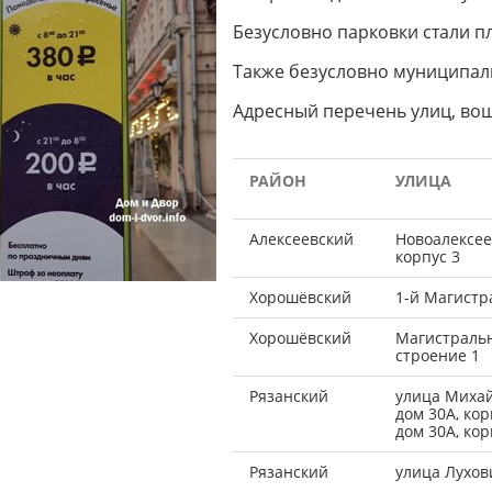
Безусловно парковки стали 
Также безусловно муниципал
Адресный перечень улиц, вош
РАЙОН
УЛИЦА
Алексеевский
Новоалексеев
корпус 3
Хорошёвский
1-й Магистр
Хорошёвский
Магистральн
строение 1
Рязанский
улица Михайл
дом 30А, кор
дом 30А, кор
Рязанский
улица Лухов