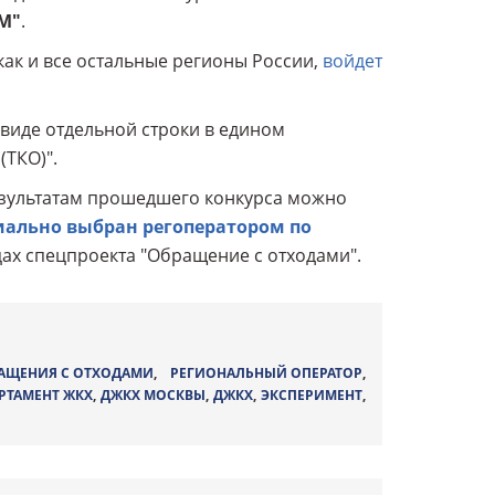
М"
.
 как и все остальные регионы России,
войдет
 виде отдельной строки в едином
(ТКО)".
езультатам прошедшего конкурса можно
ально выбран регоператором по
цах спецпроекта "Обращение с отходами".
РАЩЕНИЯ С ОТХОДАМИ
,
РЕГИОНАЛЬНЫЙ ОПЕРАТОР
,
РТАМЕНТ ЖКХ
,
ДЖКХ МОСКВЫ
,
ДЖКХ
,
ЭКСПЕРИМЕНТ
,