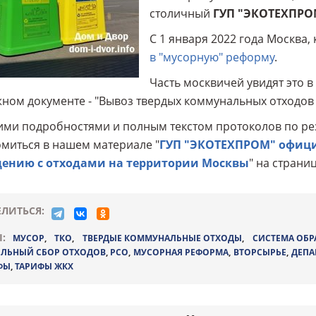
столичный
ГУП "ЭКОТЕХПРО
С 1 января 2022 года Москва,
в "мусорную" реформу
.
Часть москвичей увидят это в
ном документе - "Вывоз твердых коммунальных отходов 
ими подробностями и полным текстом протоколов по р
миться в нашем материале "
ГУП "ЭКОТЕХПРОМ" офици
ению с отходами на территории Москвы
" на страни
ЛИТЬСЯ:
:
МУСОР
,
ТКО
,
ТВЕРДЫЕ КОММУНАЛЬНЫЕ ОТХОДЫ
,
СИСТЕМА ОБ
ЕЛЬНЫЙ СБОР ОТХОДОВ
,
РСО
,
МУСОРНАЯ РЕФОРМА
,
ВТОРСЫРЬЕ
,
ДЕПА
ФЫ
,
ТАРИФЫ ЖКХ