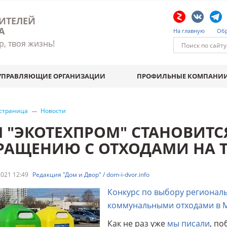
ИТЕЛЕЙ
А
На главную
Обр
р, твоя жизнь!
УПРАВЛЯЮЩИЕ ОРГАНИЗАЦИИ
ПРОФИЛЬНЫЕ КОМПАНИ
 страница
Новости
П "ЭКОТЕХПРОМ" СТАНОВИТС
РАЩЕНИЮ С ОТХОДАМИ НА 
021 12:49
Редакция "Дом и Двор" / dom-i-dvor.info
Конкурс по выбору регионал
коммунальными отходами в 
Как не раз уже
мы писали
, по