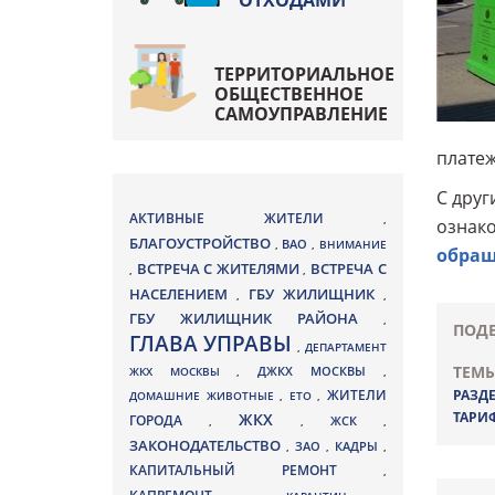
ОТХОДАМИ
ТЕРРИТОРИАЛЬНОЕ
ОБЩЕСТВЕННОЕ
САМОУПРАВЛЕНИЕ
платеж
С друг
АКТИВНЫЕ ЖИТЕЛИ
,
ознако
БЛАГОУСТРОЙСТВО
ВАО
,
,
ВНИМАНИЕ
обращ
ВСТРЕЧА С ЖИТЕЛЯМИ
ВСТРЕЧА С
,
,
НАСЕЛЕНИЕМ
ГБУ ЖИЛИЩНИК
,
,
ГБУ ЖИЛИЩНИК РАЙОНА
,
ПОДЕ
ГЛАВА УПРАВЫ
,
ДЕПАРТАМЕНТ
ТЕМЫ
ДЖКХ МОСКВЫ
ЖКХ МОСКВЫ
,
,
ЖИТЕЛИ
РАЗД
ДОМАШНИЕ ЖИВОТНЫЕ
,
ЕТО
,
ТАРИ
ЖКХ
ГОРОДА
,
,
ЖСК
,
ЗАКОНОДАТЕЛЬСТВО
ЗАО
КАДРЫ
,
,
,
КАПИТАЛЬНЫЙ РЕМОНТ
,