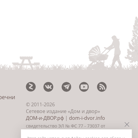
еречни
© 2011-2026
Сетевое издание «Дом и двор»
ДОМ-и-ДВОР.рф
|
dom-i-dvor.info
свидетельство ЭЛ № ФС 77 - 73037 от
09.06.2018г., главный редактор