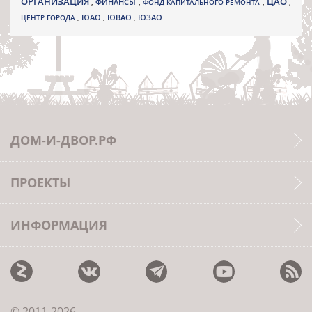
ОРГАНИЗАЦИЯ
ЦАО
,
ФИНАНСЫ
,
ФОНД КАПИТАЛЬНОГО РЕМОНТА
,
,
ЮВАО
ЦЕНТР ГОРОДА
,
ЮАО
,
,
ЮЗАО
ДОМ-И-ДВОР.РФ
ПРОЕКТЫ
ИНФОРМАЦИЯ
© 2011-2026