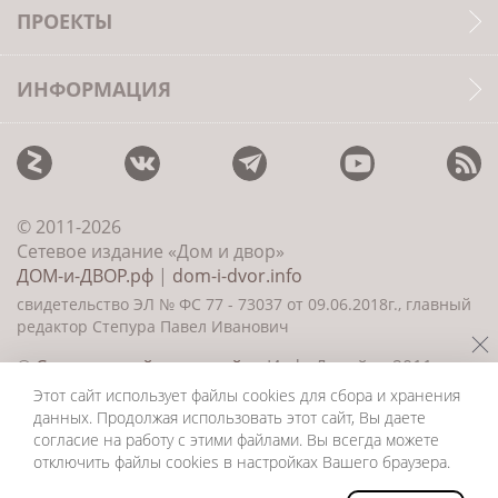
ПРОЕКТЫ
ИНФОРМАЦИЯ
© 2011-2026
Сетевое издание «Дом и двор»
ДОМ-и-ДВОР.рф
|
dom-i-dvor.info
свидетельство ЭЛ № ФС 77 - 73037 от 09.06.2018г., главный
редактор Степура Павел Иванович
©
Создание сайта и дизайн
«ИнфоДизайн» 2011—
2026
Этот сайт использует файлы cookies для сбора и хранения
данных. Продолжая использовать этот сайт, Вы даете
согласие на работу с этими файлами. Вы всегда можете
отключить файлы cookies в настройках Вашего браузера.