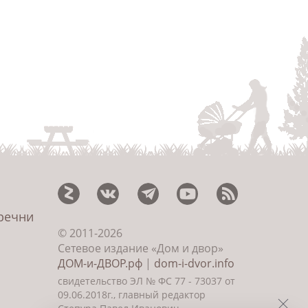
еречни
© 2011-2026
Сетевое издание «Дом и двор»
ДОМ-и-ДВОР.рф
|
dom-i-dvor.info
свидетельство ЭЛ № ФС 77 - 73037 от
09.06.2018г., главный редактор