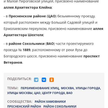
и Малой Пироговской улицей, присвоено наименование
аллея Архитектора Клейна
;
- в
Пресненском районе
(
ЦАО
) безымянному проезду,
который расположен между Большой Садовой улицей и
Ермолаевским переулком, присвоено наименование
аллея
Архитектора Шехтеля
;
- в
районе Сокольники
(
ВАО
) части проектируемого
проезда №
1889
, расположенному от реки Яуза до
Богородского шоссе, присвоено наименование
проспект
Ветеранов
.
ПОДЕЛИТЬСЯ:
ТЕМЫ:
ПЕРЕИМЕНОВАНИЕ УЛИЦ
,
МОСКВА
,
УЛИЦЫ ГОРОДА
,
УЛИЦЫ МОСКВЫ
,
ЦАО
,
ЦЕНТР ГОРОДА
,
ВАО
СООБЩЕСТВА:
РАЙОН ХАМОВНИКИ
ПРЕСНЕНСКИЙ РАЙОН
РАЙОН СОКОЛЬНИКИ