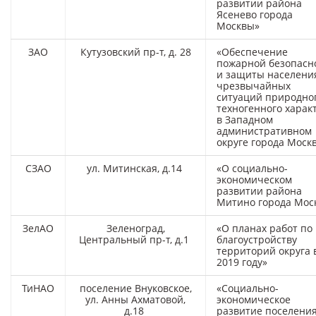
развитии района
Ясенево города
Москвы»
ЗАО
Кутузовский пр-т, д. 28
«Обеспечение
пожарной безопасн
и защиты населени
чрезвычайных
ситуаций природно
техногенного харак
в Западном
административном
округе города Моск
СЗАО
ул. Митинская, д.14
«О социально-
экономическом
развитии района
Митино города Мос
ЗелАО
Зеленоград,
«О планах работ по
Центральный пр-т, д.1
благоустройству
территорий округа 
2019 году»
ТиНАО
поселение Внуковское,
«Социально-
ул. Анны Ахматовой,
экономическое
д.18
развитие поселени