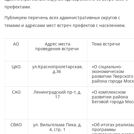
префектами.
Публикуем перечень всех административных округов с
темами и адресами мест встреч префектов с населением
.
АО
Адрес места
Тема встречи
проведения встречи
ЦАО
ул.Краснопролетарская,
«О социально-
д.36
экономическом
развитии Тверского
района города Мос
САО
Ленинградский пр-т, д.
«О комплексном
17
развитии района
Беговой города Мос
СВАО
ул. Вильгельма Пика, д.
«Об итогах реализа
4, стр. 1
программы