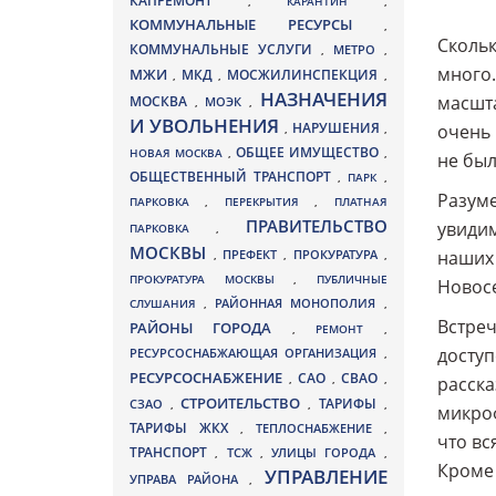
КАПРЕМОНТ
,
КАРАНТИН
,
КОММУНАЛЬНЫЕ РЕСУРСЫ
,
Скольк
КОММУНАЛЬНЫЕ УСЛУГИ
МЕТРО
,
,
много.
МЖИ
МКД
МОСЖИЛИНСПЕКЦИЯ
,
,
,
НАЗНАЧЕНИЯ
масшта
МОСКВА
МОЭК
,
,
И УВОЛЬНЕНИЯ
НАРУШЕНИЯ
очень 
,
,
ОБЩЕЕ ИМУЩЕСТВО
НОВАЯ МОСКВА
,
,
не был
ОБЩЕСТВЕННЫЙ ТРАНСПОРТ
,
ПАРК
,
Разуме
ПАРКОВКА
,
ПЕРЕКРЫТИЯ
,
ПЛАТНАЯ
ПРАВИТЕЛЬСТВО
увидим
ПАРКОВКА
,
МОСКВЫ
наших 
ПРЕФЕКТ
,
,
ПРОКУРАТУРА
,
ПРОКУРАТУРА МОСКВЫ
,
ПУБЛИЧНЫЕ
Новосе
СЛУШАНИЯ
,
РАЙОННАЯ МОНОПОЛИЯ
,
Встреч
РАЙОНЫ ГОРОДА
,
РЕМОНТ
,
доступ
РЕСУРСОСНАБЖАЮЩАЯ ОРГАНИЗАЦИЯ
,
РЕСУРСОСНАБЖЕНИЕ
СВАО
САО
,
,
,
расска
СТРОИТЕЛЬСТВО
ТАРИФЫ
СЗАО
,
,
,
микроф
ТАРИФЫ ЖКХ
,
ТЕПЛОСНАБЖЕНИЕ
,
что вс
ТРАНСПОРТ
ТСЖ
УЛИЦЫ ГОРОДА
,
,
,
Кроме 
УПРАВЛЕНИЕ
УПРАВА РАЙОНА
,