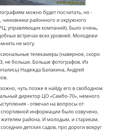
тографиям можно будет посчитать, но -
е, чиновники районного и окружного
ИРЦ, управляющих компаний). Было очень,
добных встречах всех уровней. Молодежи
мнить не могу.
ессиональные телекамеры (наверное, скоро
3, не больше. Больше фотографов. Из
опались) Надежда Балакина, Андрей
ов.
зожно, чуть позже я найду его в свободном
еральный директор ЦО «Самбо-70», немного
ступления - отвечал на вопросы от
й спортивной информации было озвучено,
а жителям района. И молодым, и старикам.
оседних детских садов, про дороги вокруг