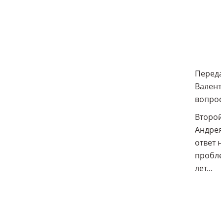
Переда
Валент
вопрос
Второй
Андрея
ответ 
пробле
лет...