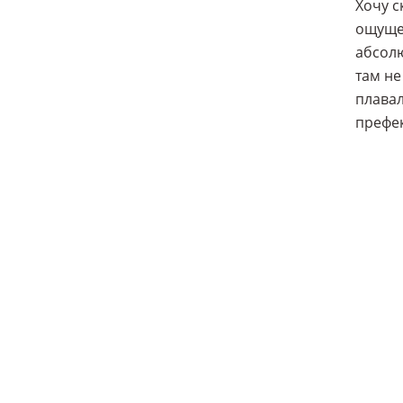
Хочу с
ощущен
абсолю
там не
плавал
префек