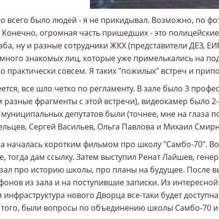
о всего было людей - я не прикидывал. Возможно, по фо
 Конечно, огромная часть пришедших - это полицейски
ба, ну и разные сотрудники ЖКХ (представители ДЕЗ, Е
много знакомых лиц, которые уже примелькались на по
о практически совсем. Я таких "пожилых" встреч и припо
ется, все шло четко по регламенту. В зале было 3 проф
 разные фрагменты с этой встречи), видеокамер было 2-
муниципальных депутатов были (точнее, мне на глаза п
льцев, Сергей Васильев, Ольга Павлова и Михаил Смирн
а началась коротким фильмом про школу "Самбо-70". Во
е, тогда дам ссылку. Затем выступил Ренат Лайшев, ген
зал про историю школы, про планы на будущее. После вы
онов из зала и на поступившие записки. Из интересно
я инфраструктура нового Дворца все-таки будет доступн
того, были вопросы по объединению школы Самбо-70 и с