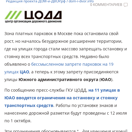
Редакция проекта ДОМ-и-ДВОР.рф / dom-i-dvor.info
0 КОММЕНТАРИЕВ
Зона платных парковок в Москве пока остановила свой
рост, но началось безудержное расширение территории,
где на улицах города стали массово запрещать остановку и
стоянку всех транспортных средств. Недавно было
объявлено о
бессмысленном запрете парковок на 19
улицах
ЦАО
, а теперь к этому запрету присоединяются
улицы
Южного административного округа
(
ЮАО
).
По сообщению пресс-службы ГКУ ЦОДД,
на 11 улицах в
ЮАО вводятся ограничения на остановку и стоянку
транспортных средств
. Работы по установке знаков и
нанесению дорожной разметки будут проведены с 12 июля
по 1 октября.
Эти ограничения обосновываются "...
для улучшения условий