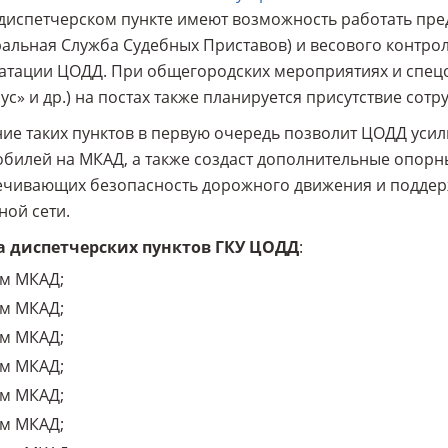
диспетчерском пункте имеют возможность работать пр
альная Служба Судебных Приставов) и весового контрол
атации ЦОДД. При общегородских мероприятиях и спецоп
ус» и др.) на постах также планируется присутствие сот
ие таких пунктов в первую очередь позволит ЦОДД усил
билей на МКАД, а также создаст дополнительные опорны
ечивающих безопасность дорожного движения и поддер
ой сети.
а диспетчерских пунктов ГКУ ЦОДД
:
км МКАД;
км МКАД;
км МКАД;
км МКАД;
км МКАД;
км МКАД;