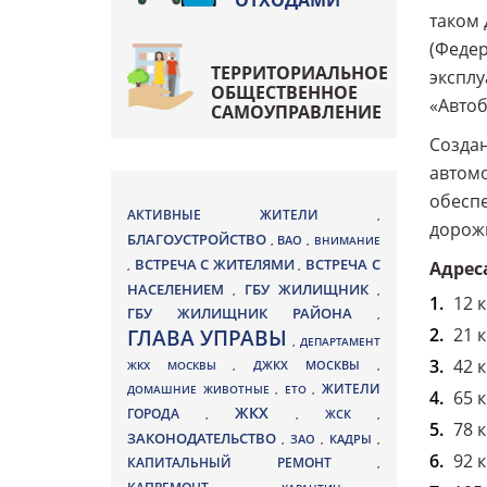
ОТХОДАМИ
таком 
(Федер
ТЕРРИТОРИАЛЬНОЕ
эксплу
ОБЩЕСТВЕННОЕ
«Автоб
САМОУПРАВЛЕНИЕ
Создан
автомо
обесп
АКТИВНЫЕ ЖИТЕЛИ
,
дорожн
БЛАГОУСТРОЙСТВО
ВАО
,
,
ВНИМАНИЕ
ВСТРЕЧА С ЖИТЕЛЯМИ
ВСТРЕЧА С
Адрес
,
,
НАСЕЛЕНИЕМ
ГБУ ЖИЛИЩНИК
,
,
12 
ГБУ ЖИЛИЩНИК РАЙОНА
,
21 
ГЛАВА УПРАВЫ
,
ДЕПАРТАМЕНТ
42 
ДЖКХ МОСКВЫ
ЖКХ МОСКВЫ
,
,
ЖИТЕЛИ
ДОМАШНИЕ ЖИВОТНЫЕ
,
ЕТО
,
65 
ЖКХ
ГОРОДА
,
,
ЖСК
,
78 
ЗАКОНОДАТЕЛЬСТВО
ЗАО
КАДРЫ
,
,
,
92 
КАПИТАЛЬНЫЙ РЕМОНТ
,