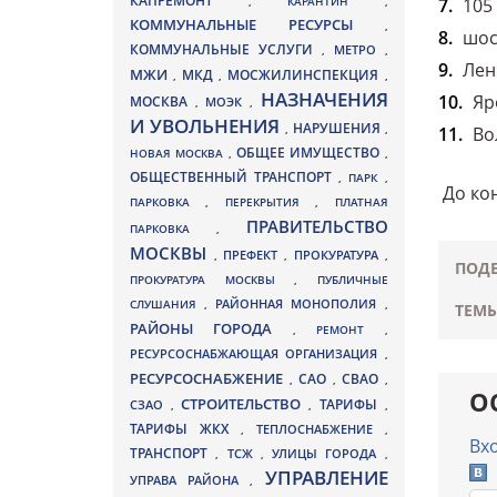
КАПРЕМОНТ
,
КАРАНТИН
,
105
КОММУНАЛЬНЫЕ РЕСУРСЫ
,
шосс
КОММУНАЛЬНЫЕ УСЛУГИ
МЕТРО
,
,
Лени
МЖИ
МКД
МОСЖИЛИНСПЕКЦИЯ
,
,
,
НАЗНАЧЕНИЯ
Яро
МОСКВА
МОЭК
,
,
И УВОЛЬНЕНИЯ
НАРУШЕНИЯ
,
,
Вол
ОБЩЕЕ ИМУЩЕСТВО
НОВАЯ МОСКВА
,
,
ОБЩЕСТВЕННЫЙ ТРАНСПОРТ
,
ПАРК
,
До кон
ПАРКОВКА
,
ПЕРЕКРЫТИЯ
,
ПЛАТНАЯ
ПРАВИТЕЛЬСТВО
ПАРКОВКА
,
МОСКВЫ
ПРЕФЕКТ
,
,
ПРОКУРАТУРА
,
ПОДЕ
ПРОКУРАТУРА МОСКВЫ
,
ПУБЛИЧНЫЕ
СЛУШАНИЯ
,
РАЙОННАЯ МОНОПОЛИЯ
,
ТЕМЫ
РАЙОНЫ ГОРОДА
,
РЕМОНТ
,
РЕСУРСОСНАБЖАЮЩАЯ ОРГАНИЗАЦИЯ
,
РЕСУРСОСНАБЖЕНИЕ
СВАО
САО
,
,
,
О
СТРОИТЕЛЬСТВО
ТАРИФЫ
СЗАО
,
,
,
ТАРИФЫ ЖКХ
,
ТЕПЛОСНАБЖЕНИЕ
,
Вх
ТРАНСПОРТ
ТСЖ
УЛИЦЫ ГОРОДА
,
,
,
УПРАВЛЕНИЕ
УПРАВА РАЙОНА
,