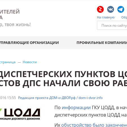
ИТЕЛЕЙ
А
На главную
Обр
р, твоя жизнь!
УПРАВЛЯЮЩИЕ ОРГАНИЗАЦИИ
ПРОФИЛЬНЫЕ КОМПАНИ
 страница
Новости
 ДИСПЕТЧЕРСКИХ ПУНКТОВ Ц
СТОВ ДПС НАЧАЛИ СВОЮ РА
016 15:55
Редакция проекта ДОМ-и-ДВОР.рф / dom-i-dvor.info
По
информации
ГКУ ЦОДД, в на
диспетчерских пунктов ЦОДД на
Их
обустройство было закончено