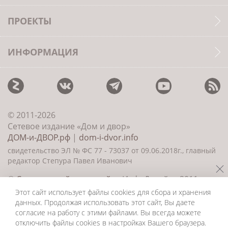
ПРОЕКТЫ
ИНФОРМАЦИЯ
© 2011-2026
Сетевое издание «Дом и двор»
ДОМ-и-ДВОР.рф
|
dom-i-dvor.info
свидетельство ЭЛ № ФС 77 - 73037 от 09.06.2018г., главный
редактор Степура Павел Иванович
©
Создание сайта и дизайн
«ИнфоДизайн» 2011—
2026
Этот сайт использует файлы cookies для сбора и хранения
данных. Продолжая использовать этот сайт, Вы даете
согласие на работу с этими файлами. Вы всегда можете
отключить файлы cookies в настройках Вашего браузера.