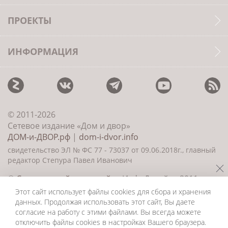
ПРОЕКТЫ
ИНФОРМАЦИЯ
© 2011-2026
Сетевое издание «Дом и двор»
ДОМ-и-ДВОР.рф
|
dom-i-dvor.info
свидетельство ЭЛ № ФС 77 - 73037 от 09.06.2018г., главный
редактор Степура Павел Иванович
©
Создание сайта и дизайн
«ИнфоДизайн» 2011—
2026
Этот сайт использует файлы cookies для сбора и хранения
данных. Продолжая использовать этот сайт, Вы даете
согласие на работу с этими файлами. Вы всегда можете
отключить файлы cookies в настройках Вашего браузера.