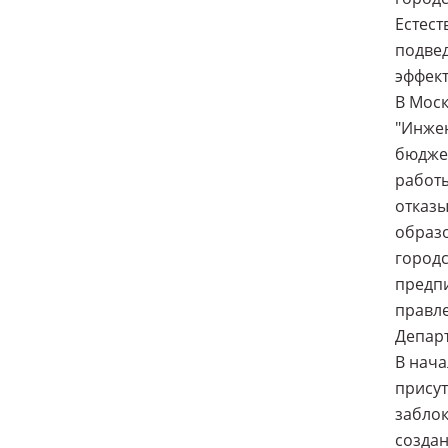
Естест
подвед
эффект
В Моск
"Инжен
бюджет
работы
отказы
образо
городс
предп
правле
Департ
В нача
присут
забло
создан