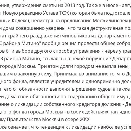
ния, утверждения сметы на 2013 год. Так же в июле - авг
 Новую редакцию Устава ТСЖ (которая была подготовлен
ный Кодекс), несмотря на предписание Мосжилинспекц
 дома совершенно уверены, что такая деструктивная пол
тат крайнего раздражения чиновников из Департаментов 
С района Митино" вообще решил провести общее собра
ов 6" и выборе другого способа управления - через уп
З района Митино, ссылаясь на некое поручение Депар
города Москвы. При этом долги городом не выплачены, 
вшим в законную силу. Принимая во внимание то, что 
ого фонда, является учредителем и одновременно долж
т его от обязанности выполнять решения судов, а такж
й дома свои обязанности по содержанию общего имущес
ние о ликвидации собственного кредитора должник - Д
ого фонда города Москвы - в своих действиях наглядно
ку Правительства Москвы в сфере ЖКХ.
кже означает, что тенденция к ликвидации наиболее ус