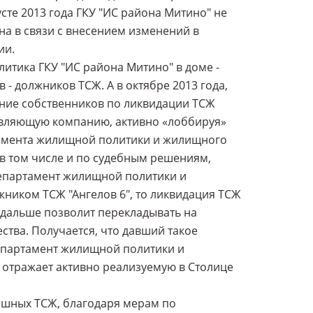
усте 2013 года ГКУ "ИС района Митино" не
а в связи с внесением изменений в
ии.
итика ГКУ "ИС района Митино" в доме -
- должников ТСЖ. А в октябре 2013 года,
ние собственников по ликвидации ТСЖ
равляющую компанию, активно «лоббируя»
тамента жилищной политики и жилищного
в том числе и по судебным решениям,
Департамент жилищной политики и
ником ТСЖ "Ангелов 6", то ликвидация ТСЖ
е дальше позволит перекладывать на
тва. Получается, что давший такое
епартамент жилищной политики и
 отражает активно реализуемую в Столице
пешных ТСЖ, благодаря мерам по