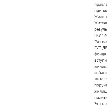
правле
принял
Жилищ
Жители
резуль
ГКУ "И
"Ангел
ГУП ДЕ
фонда 
вступи
жилищн
избави
жителе
поруче
жилищн
полити
Это та