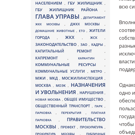
НАСЕЛЕНИЕМ
ГБУ ЖИЛИЩНИК
,
,
всю си
ГБУ ЖИЛИЩНИК РАЙОНА
,
ГЛАВА УПРАВЫ
,
ДЕПАРТАМЕНТ
Вполне
ДЖКХ МОСКВЫ
ЖКХ МОСКВЫ
,
,
соотве
ЖИТЕЛИ
ДОМАШНИЕ ЖИВОТНЫЕ
,
ЕТО
,
ЖКХ
собств
ГОРОДА
,
,
ЖСК
,
ЗАКОНОДАТЕЛЬСТВО
ЗАО
КАДРЫ
,
,
,
разные
КАПИТАЛЬНЫЙ РЕМОНТ
,
исклю
КАПРЕМОНТ
,
КАРАНТИН
,
власти
КОММУНАЛЬНЫЕ РЕСУРСЫ
,
поддер
КОММУНАЛЬНЫЕ УСЛУГИ
МЕТРО
,
,
МЖИ
МКД
МОСЖИЛИНСПЕКЦИЯ
,
,
,
НАЗНАЧЕНИЯ
Однако
МОСКВА
МОЭК
,
,
И УВОЛЬНЕНИЯ
одно и
НАРУШЕНИЯ
,
,
ОБЩЕЕ ИМУЩЕСТВО
НОВАЯ МОСКВА
,
,
обеспе
ОБЩЕСТВЕННЫЙ ТРАНСПОРТ
,
ПАРК
,
польз
ПАРКОВКА
,
ПЕРЕКРЫТИЯ
,
ПЛАТНАЯ
госуда
ПРАВИТЕЛЬСТВО
ПАРКОВКА
,
чтобы 
МОСКВЫ
ПРЕФЕКТ
,
,
ПРОКУРАТУРА
,
объеди
ПРОКУРАТУРА МОСКВЫ
,
ПУБЛИЧНЫЕ