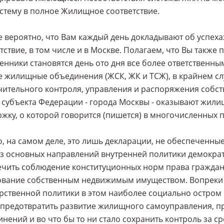
стему в полное Жилищное соответствие.
 вероятно, что Вам каждый день докладывают об успеха
тствие, в том числе и в Москве. Полагаем, что Вы также
енники становятся день ото дня все более ответственн
 жилищные объединения (ЖСК, ЖК и ТСЖ), в крайнем сл
чительного контроля, управления и распоряжения собс
 субъекта Федерации - города Москвы - оказывают жи
жку, о которой говорится (пишется) в многочисленных 
, на самом деле, это лишь декларации, не обеспеченн
з основных направлений внутренней политики демократ
чить соблюдение конституционных норм права граждан 
ование собственным недвижимым имуществом. Вопреки 
рственной политики в этом наиболее социально остром 
предотвратить развитие жилищного самоуправления, п
нений и во что бы то ни стало сохранить контроль за с