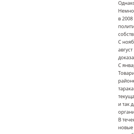
Однако
Немног
в 2008
полити
собств
С нояб
август
доказа
С янва
Товари
районе
тарака
текуща
и так 
орган
В тече
новые