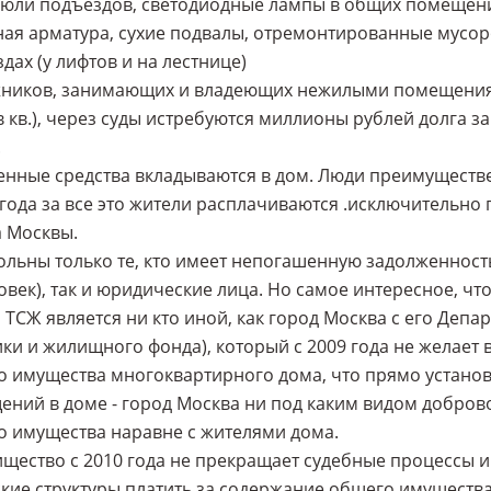
юли подъездов, светодиодные лампы в общих помещени
ая арматура, сухие подвалы, отремонтированные мусо
дах (у лифтов и на лестнице)
ников, занимающих и владеющих нежилыми помещениями
 кв.), через суды истребуются миллионы рублей долга з
.
нные средства вкладываются в дом. Люди преимуществе
 года за все это жители расплачиваются .исключительно
 Москвы.
льны только те, кто имеет непогашенную задолженность 
овек), так и юридические лица. Но самое интересное, 
 ТСЖ является ни кто иной, как город Москва с его Де
ки и жилищного фонда), который с 2009 года не желает 
 имущества многоквартирного дома, что прямо установл
ний в доме - город Москва ни под каким видом доброво
 имущества наравне с жителями дома.
щество с 2010 года не прекращает судебные процессы и
кие структуры платить за содержание общего имущества