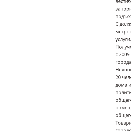
вестиб
запорн
подъез
С долж
метров
услуги
Получе
с 2009
города
Недово
20 чел
дома и
полити
общего
помеще
общего
Товари
городс