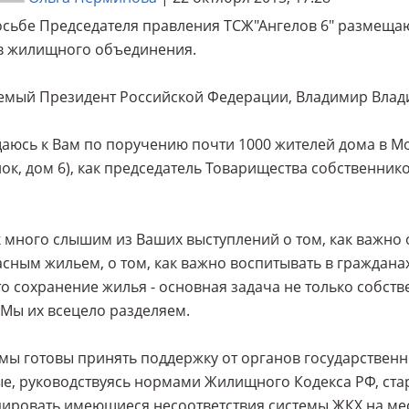
сьбе Председателя правления ТСЖ"Ангелов 6" размещаю
в жилищного объединения.
емый Президент Российской Федерации, Владимир Влад
юсь к Вам по поручению почти 1000 жителей дома в М
ок, дом 6), как председатель Товарищества собственников
 много слышим из Ваших выступлений о том, как важно
сным жильем, о том, как важно воспитывать в гражданах
то сохранение жилья - основная задача не только собств
 Мы их всецело разделяем.
мы готовы принять поддержку от органов государственн
е, руководствуясь нормами Жилищного Кодекса РФ, ста
ировать имеющиеся несоответствия системы ЖКХ на мес