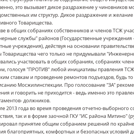
венно, это вызывает дикое раздражение у чиновников мо
омственных им структур. Дикое раздражение и желание
ивного Товарищества.
ве в общих собраниях собственников и членов ТСЖ учас
ерные службы" районов (Государственные учреждения - 
ные учреждения), действуя на основании правительств
 Товарищества чего только не придумывали "Инженерны
вались участвовать в общих собраниях, собраниях члено
м, голосуя "ПРОТИВ" любой инициативы правления ТСЖ:
ким ставкам и проведение ремонтов подъездов, будь то
исанию Мосжилинспекции. Про голосование "ЗА" реком
ния и говорить не приходится - ведь именно это правле
аментов- должников.
ле 2013 года во время проведения отчетно-выборного с
ствия, так и в форме заочной ГКУ "ИС района Митино" (р
кировал принятие общим собранием решений по крайне
ия благоприятных, комфортных и безопасных условий д