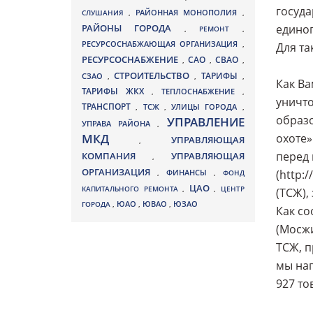
госуда
СЛУШАНИЯ
,
РАЙОННАЯ МОНОПОЛИЯ
,
РАЙОНЫ ГОРОДА
единог
,
РЕМОНТ
,
РЕСУРСОСНАБЖАЮЩАЯ ОРГАНИЗАЦИЯ
,
Для та
РЕСУРСОСНАБЖЕНИЕ
СВАО
САО
,
,
,
СТРОИТЕЛЬСТВО
ТАРИФЫ
СЗАО
,
,
,
Как Ва
ТАРИФЫ ЖКХ
,
ТЕПЛОСНАБЖЕНИЕ
,
уничто
ТРАНСПОРТ
ТСЖ
УЛИЦЫ ГОРОДА
,
,
,
образо
УПРАВЛЕНИЕ
УПРАВА РАЙОНА
,
МКД
охоте
УПРАВЛЯЮЩАЯ
,
перед 
КОМПАНИЯ
УПРАВЛЯЮЩАЯ
,
ОРГАНИЗАЦИЯ
(http:
,
ФИНАНСЫ
,
ФОНД
ЦАО
КАПИТАЛЬНОГО РЕМОНТА
,
,
ЦЕНТР
(ТСЖ),
ЮВАО
ГОРОДА
,
ЮАО
,
,
ЮЗАО
Как со
(Мосжи
ТСЖ, п
мы нап
927 то