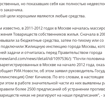
рственных, но показавших себя как полностью недеесп
о заказчика.
кой цели хорошими являются любые средства.
м известно, в 2011-2012 годах в Москве началась массир
жения Товариществ собственников жилья. Сначала в 200
вывали за бюджетные средства, затем по-тихому или со
» подключили Жилищную инспекцию города Москвы, кото
ней задачи и отчиталась перед Правительством города
//newsland.com/news/detail/id/1097536/): "Почти полови
 зарегистрированных в Москве на начало 2012 года, ок
общает РИА Новости, об этом заявил руководитель Гос
линспекция) Олег Кичиков. По его словам, в настоящее 
ри этом в работе значительной части из них выявлены 
равили более 2500 предписаний об устранении против
вариществ никак не реагируют на наши предписания", - 