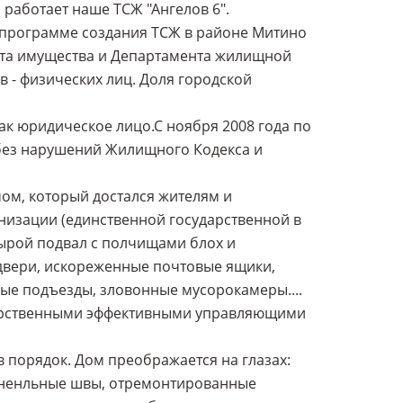
 работает наше ТСЖ "Ангелов 6".
й программе создания ТСЖ в районе Митино
ента имущества и Департамента жилищной
 - физических лиц. Доля городской
ак юридическое лицо.С ноября 2008 года по
о без нарушений Жилищного Кодекса и
мом, который достался жителям и
низации (единственной государственной в
сырой подвал с полчищами блох и
двери, искореженные почтовые ящики,
ые подъезды, зловонные мусорокамеры....
ударственными эффективными управляющими
в порядок. Дом преображается на глазах:
аненльные швы, отремонтированные