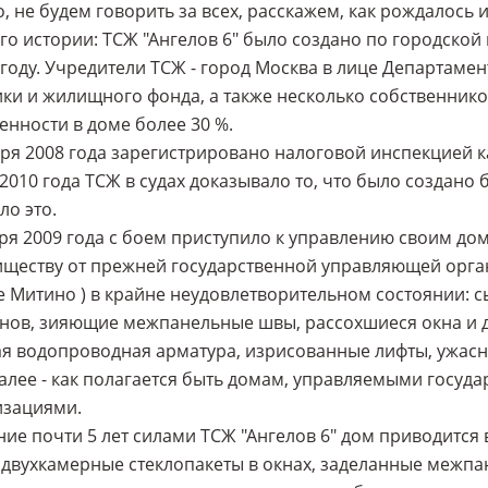
, не будем говорить за всех, расскажем, как рождалось и
о истории: ТСЖ "Ангелов 6" было создано по городско
 году. Учредители ТСЖ - город Москва в лице Департам
ки и жилищного фонда, а также несколько собственников
енности в доме более 30 %.
ря 2008 года зарегистрировано налоговой инспекцией к
 2010 года ТСЖ в судах доказывало то, что было создан
ло это.
ря 2009 года с боем приступило к управлению своим до
ществу от прежней государственной управляющей орга
 Митино ) в крайне неудовлетворительном состоянии: 
нов, зияющие межпанельные швы, рассохшиеся окна и 
я водопроводная арматура, изрисованные лифты, ужасн
далее - как полагается быть домам, управляемыми гос
изациями.
ние почти 5 лет силами ТСЖ "Ангелов 6" дом приводится 
 двухкамерные стеклопакеты в окнах, заделанные межп